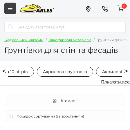
0
Будівельний магазин
Лакофарбові матеріали
Грунтівки для стін 
Грунтівки для стін та фасадів
овка 10 літрів
Акрилова грунтовка
Акрилові гр
Показати все
Каталог