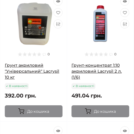
0
0
Грунт акриловий
Грунт-концентрат 1:10
"Універсальний" Lacrysil
акриловий Lacrysil 2 л.
10 кг
(1/6)
В наявності
В наявності
392.00 грн.
491.04 грн.
До кошика
До кошика