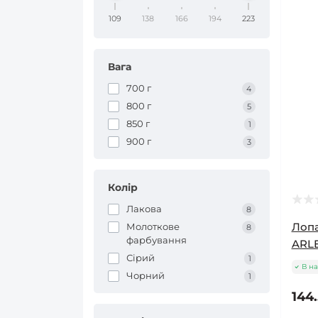
109
138
166
194
223
Вага
700 г
4
800 г
5
850 г
1
900 г
3
Колір
Лакова
8
Лопа
Молоткове
8
фарбування
ARLES
Сiрий
1
В на
Чорний
1
144.