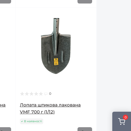
0
ана
Лопата штикова лакована
VMF 700 г (1/12)
0
В наявності