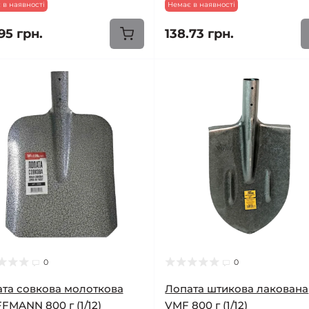
 в наявності
Немає в наявності
95 грн.
138.73 грн.
0
0
та совкова молоткова
Лопата штикова лакована
MANN 800 г (1/12)
VMF 800 г (1/12)