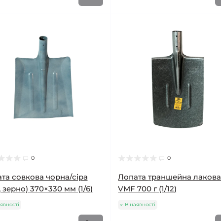
0
0
та совкова чорна/сіра
Лопата траншейна лаков
, зерно) 370×330 мм (1/6)
VMF 700 г (1/12)
явності
В наявності