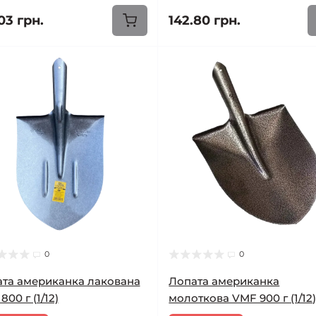
03 грн.
142.80 грн.
0
0
та американка лакована
Лопата американка
00 г (1/12)
молоткова VMF 900 г (1/12