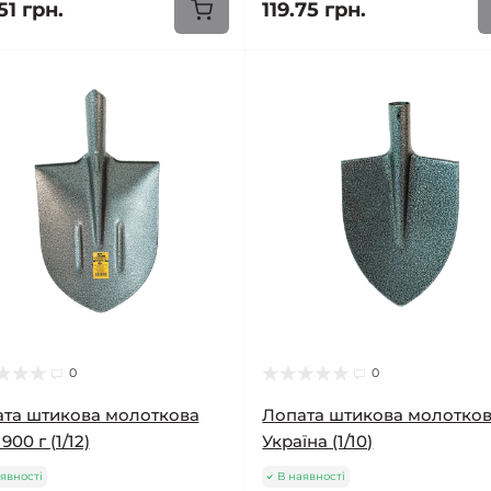
51 грн.
119.75 грн.
0
0
та штикова молоткова
Лопата штикова молотко
00 г (1/12)
Україна (1/10)
явності
В наявності