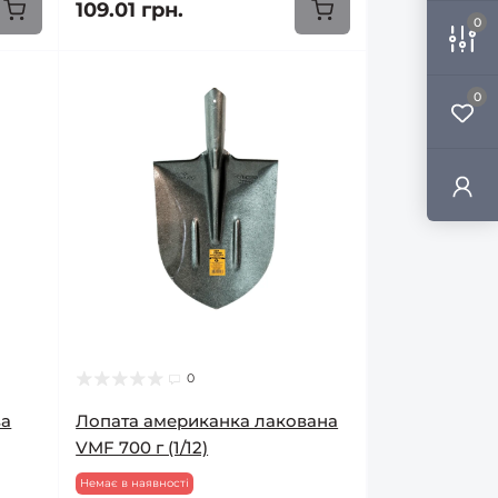
109.01 грн.
0
0
0
ва
Лопата американка лакована
VMF 700 г (1/12)
Немає в наявності