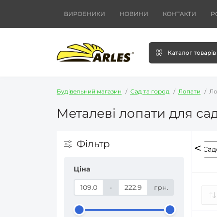
ВИРОБНИКИ
НОВИНИ
КОНТАКТИ
Р
Каталог товарів
Будівельний магазин
Сад та город
Лопати
Ло
Металеві лопати для са
Фільтр
ументи для саду та городу
Металеві лопати
Сад
Ціна
-
грн.