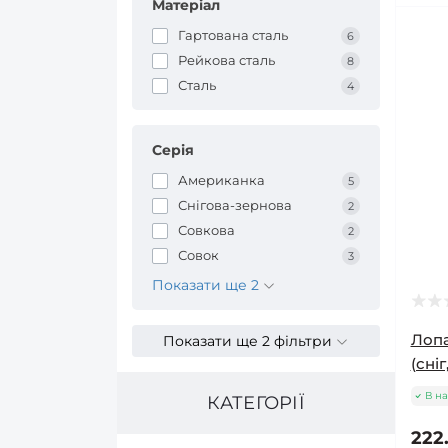
Матеріал
Гартована сталь
6
Рейкова сталь
8
Сталь
4
Серія
Американка
5
Снігова-зернова
2
Совкова
2
Совок
3
Показати ще 2
Лопа
Показати ще 2 фільтри
(сніг
В на
КАТЕГОРІЇ
222.