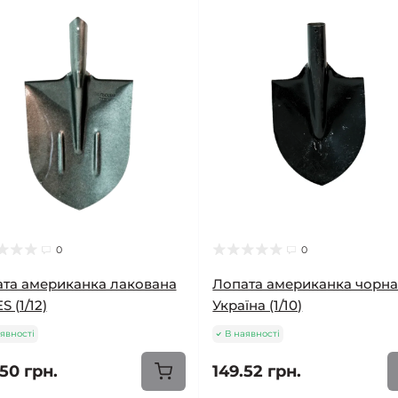
0
0
та американка лакована
Лопата американка чорн
 (1/12)
Україна (1/10)
явності
В наявності
50 грн.
149.52 грн.