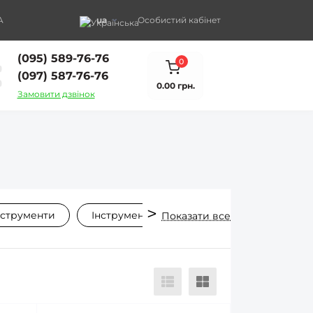
A
ua
Особистий кабінет
(095) 589-76-76
0
(097) 587-76-76
0.00 грн.
Замовити дзвінок
нструменти
Інструменти для саду та городу
Мет
Показати все