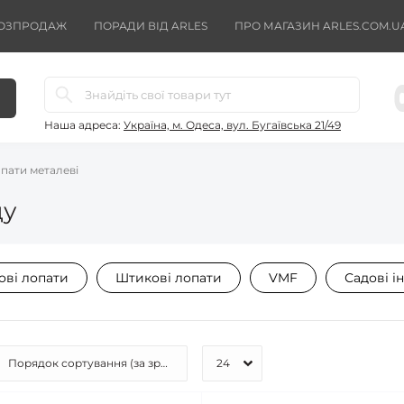
ОЗПРОДАЖ
ПОРАДИ ВІД ARLES
ПРО МАГАЗИН ARLES.COM.U
Наша адреса:
Україна, м. Одеса, вул. Бугаївська 21/49
пати металеві
ду
ові лопати
Штикові лопати
VMF
Садові і