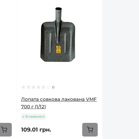
0
а
Лопата совкова лакована VMF
700 г (1/12)
В наявності
109.01 грн.