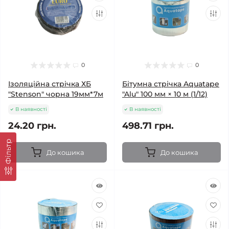
0
0
Ізоляційна стрічка ХБ
Бітумна стрічка Aquatape
"Stenson" чорна 19мм*7м
"Alu" 100 мм × 10 м (1/12)
В наявності
В наявності
24.20 грн.
498.71 грн.
Фільтр
До кошика
До кошика