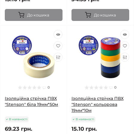
До кошика
До кошика
0
0
Ізоляційна стрічка ПВХ
Ізоляційна стрічка ПВХ
"Stenson" біла 19мм*50м
"Stenson" кольорова
19мм*10м
В наявності
В наявності
69.23 грн.
15.10 грн.