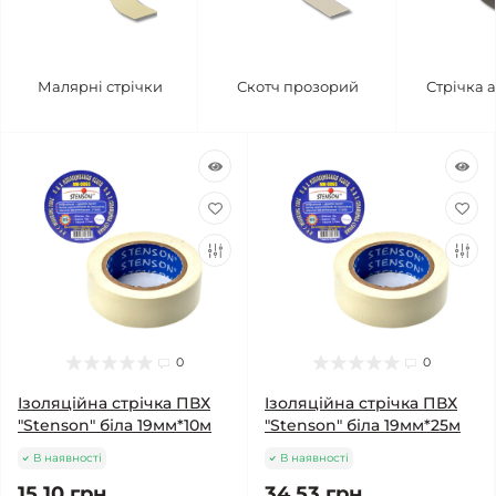
Малярні стрічки
Скотч прозорий
Стрічка 
0
0
Ізоляційна стрічка ПВХ
Ізоляційна стрічка ПВХ
"Stenson" біла 19мм*10м
"Stenson" біла 19мм*25м
В наявності
В наявності
15.10 грн.
34.53 грн.