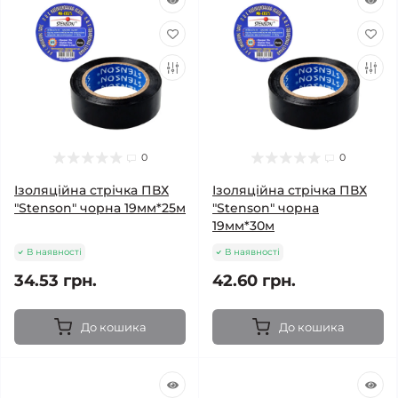
0
0
Ізоляційна стрічка ПВХ
Ізоляційна стрічка ПВХ
"Stenson" чорна 19мм*25м
"Stenson" чорна
19мм*30м
В наявності
В наявності
34.53 грн.
42.60 грн.
До кошика
До кошика