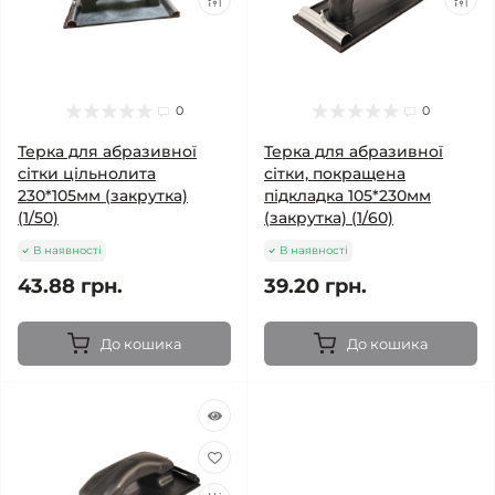
0
0
Терка для абразивної
Терка для абразивної
сітки цільнолита
сітки, покращена
230*105мм (закрутка)
підкладка 105*230мм
(1/50)
(закрутка) (1/60)
В наявності
В наявності
43.88 грн.
39.20 грн.
До кошика
До кошика