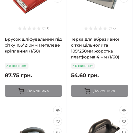
0
0
Брусок шліфувальний під
Терка для абразивної
сітку 105*210мм металеве
сітки цільнолита
кріплення (1/50)
105*230мм жорстка
платформа 4 мм (1/60)
В наявності
В наявності
87.75 грн.
54.60 грн.
До кошика
До кошика