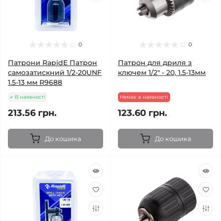
0
0
Патрони RapidE Патрон
Патрон для дриля з
самозатискний 1/2-20UNF
ключем 1/2" - 20, 1.5-13мм
1.5-13 мм R9688
В наявності
Немає в наявності
213.56 грн.
123.60 грн.
До кошика
До кошика