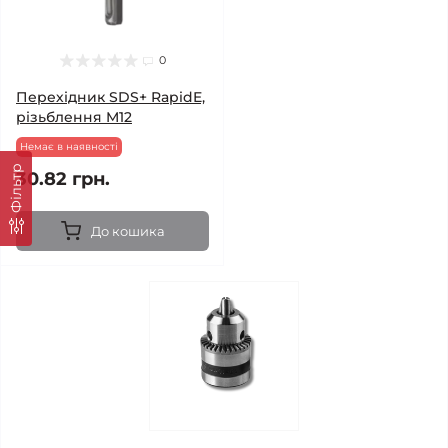
0
Перехідник SDS+ RapidE,
різьблення M12
Немає в наявності
Фільтр
30.82 грн.
До кошика