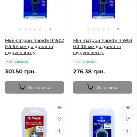
0
0
Міні-патрон RapidE R4902
Міні-патрон RapidE R4903
0.5-6.5 мм до дрелі та
0.3-3.5 мм до дрелі та
шуруповерту
шуруповерту
В наявності
В наявності
301.50 грн.
276.38 грн.
До кошика
До кошика