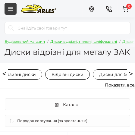
0
Будівельний магазин
Диски відрізні, пильні, шліфувальні
Диски 
Диски відрізні для металу ЗАК
Абразивні диски
Відрізні диски
Диски для болг
Показати все
Каталог