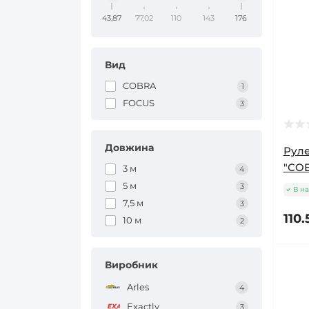
43,87
77,02
110
143
176
Вид
COBRA
1
FOCUS
3
Довжина
Руле
"COB
3 м
4
5 м
3
В на
7,5 м
3
110.
10 м
2
Виробник
Arles
4
Exactly
3