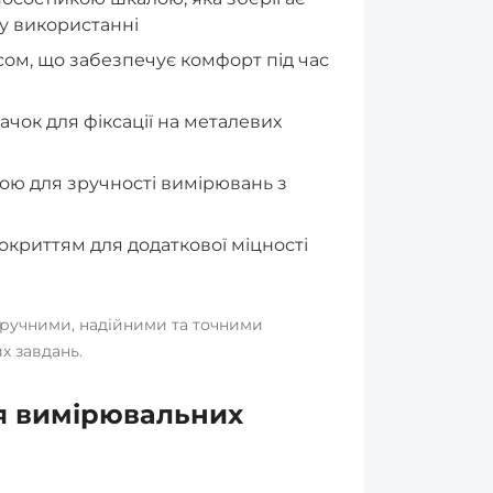
му використанні
ом, що забезпечує комфорт під час
ачок для фіксації на металевих
ою для зручності вимірювань з
криттям для додаткової міцності
зручними, надійними та точними
х завдань.
я вимірювальних