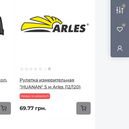
0
0
0
ton,
Рулетка измерительная
"HUANAN" 5 м Arles (12/120)
Немає в наявності
69.77 грн.