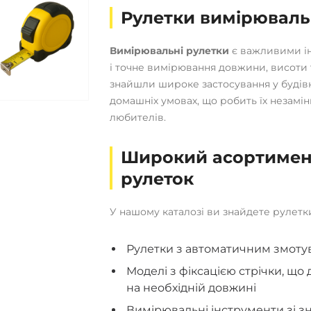
Рулетки вимірювальн
Вимірювальні рулетки
є важливими ін
і точне вимірювання довжини, висоти 
знайшли широке застосування у будівн
домашніх умовах, що робить їх незамі
любителів.
Широкий асортимен
рулеток
У нашому каталозі ви знайдете рулетки
Рулетки з автоматичним змоту
Моделі з фіксацією стрічки, щ
на необхідній довжині
Вимірювальні інструменти зі з