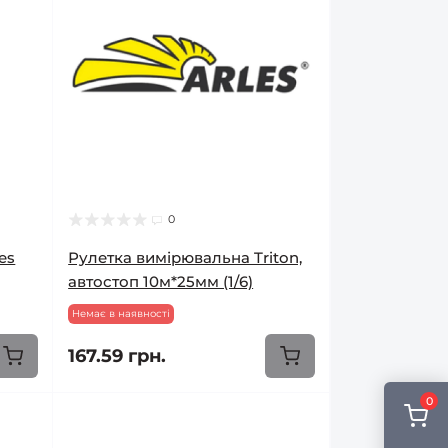
0
es
Рулетка вимірювальна Triton,
автостоп 10м*25мм (1/6)
Немає в наявності
167.59 грн.
0