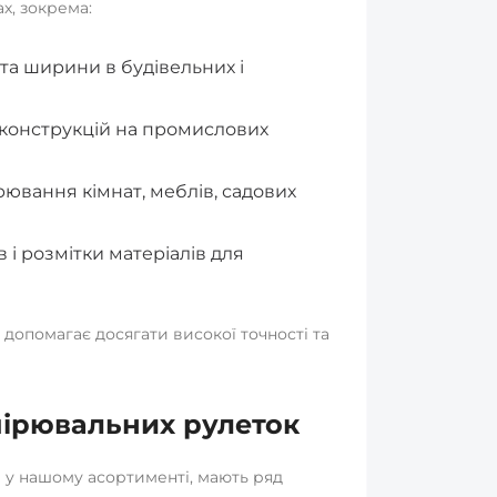
х, зокрема:
а ширини в будівельних і
 конструкцій на промислових
рювання кімнат, меблів, садових
і розмітки матеріалів для
опомагає досягати високої точності та
ірювальних рулеток
е у нашому асортименті, мають ряд