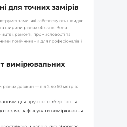
і для точних замірів
струментами, які забезпечують швидке
та ширини різних об'єктів. Вони
ицтві, ремонті, промисловості та
нними помічниками для професіоналів і
т вимірювальних
 різних довжин — від 2 до 50 метрів:
ванням для зручного зберігання
о дозволяє зафіксувати вимірювання
носостійкою шкалою, яка зберігає