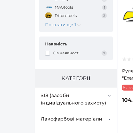
MAGtools
1
Triton-tools
3
Показати ще 1
Наявність
Є в наявності
2
Руле
"Exac
КАТЕГОРІЇ
Немає
ЗІЗ (засоби
104.
індивідуального захисту)
Окуляри захисні
Лакофарбові матеріали
Респіратори