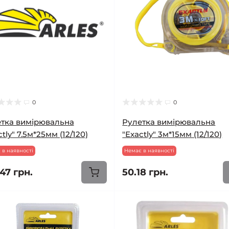
0
0
тка вимірювальна
Рулетка вимірювальна
tly" 7.5м*25мм (12/120)
"Exactly" 3м*15мм (12/120)
 в наявності
Немає в наявності
47 грн.
50.18 грн.