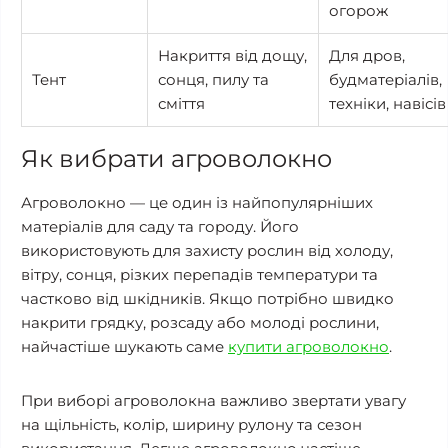
огорож
Накриття від дощу,
Для дров,
Тент
сонця, пилу та
будматеріалів,
сміття
техніки, навісів
Як вибрати агроволокно
Агроволокно — це один із найпопулярніших
матеріалів для саду та городу. Його
використовують для захисту рослин від холоду,
вітру, сонця, різких перепадів температури та
частково від шкідників. Якщо потрібно швидко
накрити грядку, розсаду або молоді рослини,
найчастіше шукають саме
купити агроволокно
.
При виборі агроволокна важливо звертати увагу
на щільність, колір, ширину рулону та сезон