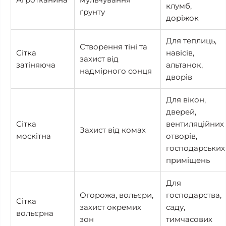
клумб,
ґрунту
доріжок
Для теплиць,
Створення тіні та
Сітка
навісів,
захист від
затіняюча
альтанок,
надмірного сонця
дворів
Для вікон,
дверей,
Сітка
вентиляційних
Захист від комах
москітна
отворів,
господарських
приміщень
Для
Огорожа, вольєри,
господарства,
Сітка
захист окремих
саду,
вольєрна
зон
тимчасових