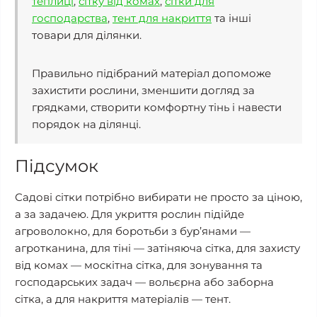
теплиці
,
сітку від комах
,
сітки для
господарства
,
тент для накриття
та інші
товари для ділянки.
Правильно підібраний матеріал допоможе
захистити рослини, зменшити догляд за
грядками, створити комфортну тінь і навести
порядок на ділянці.
Підсумок
Садові сітки потрібно вибирати не просто за ціною,
а за задачею. Для укриття рослин підійде
агроволокно, для боротьби з бур’янами —
агротканина, для тіні — затіняюча сітка, для захисту
від комах — москітна сітка, для зонування та
господарських задач — вольєрна або заборна
сітка, а для накриття матеріалів — тент.