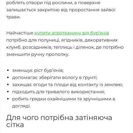
роблять отвори під рослини, а поверхня
залишається закритою від проростання зайвої
трави.
Найчастіше
купити агротканину від бур’янів
потрібно для полуниці, ягідників, декоративних
клумб, розсадників, теплиць і ділянок, де потрібно
зменшити ручну прополку.
зменшує ріст бур’янів;
допомагає зберігати вологу в ґрунті;
захищає ягоди та плоди від контакту із землею;
підходить для тривалого використання;
робить грядки охайнішими та зручнішими в
догляді.
Для чого потрібна затіняюча
сітка