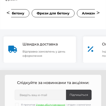
вання бетону
Фрези для бетону
Алмазні чаш
Швидка доставка
О
Відправка замовлень у день
Ін
оформлення
по
Слідкуйте за новинками та акціями:
Підпишіться
Я прочитав
Умови обслуговування
і згоден з вимогами