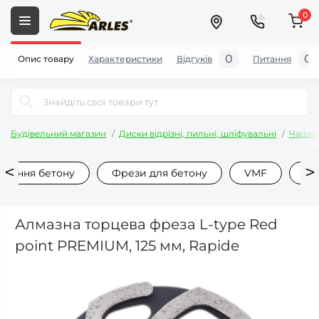
0
0
0
Опис товару
Характеристики
Відгуків
Питання
Будівельний магазин
Диски відрізні, пильні, шліфувальні
Чашки 
ування бетону
Фрези для бетону
VMF
Ал
Алмазна торцева фреза L-type Red
point PREMIUM, 125 мм, Rapide