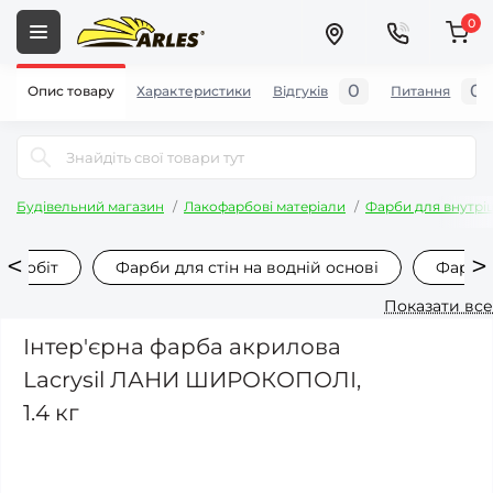
0
0
0
Опис товару
Характеристики
Відгуків
Питання
Будівельний магазин
Лакофарбові матеріали
Фарби для внутріш
х робіт
Фарби для стін на водній основі
Фарба 
Показати все
Інтер'єрна фарба акрилова
Lacrysil ЛАНИ ШИРОКОПОЛІ,
1.4 кг