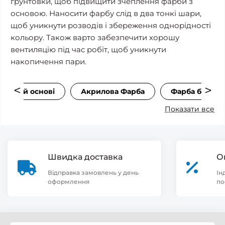
грунтовки, щоб підвищити зчеплення фарби з
основою. Наносити фарбу слід в два тонкі шари,
щоб уникнути розводів і збереження однорідності
кольору. Також варто забезпечити хорошу
вентиляцію під час робіт, щоб уникнути
накопичення пари.
 водній основі
Акрилова Фарба
Фарба без за
Показати все
Швидка доставка
О
Відправка замовлень у день
Ін
оформлення
по