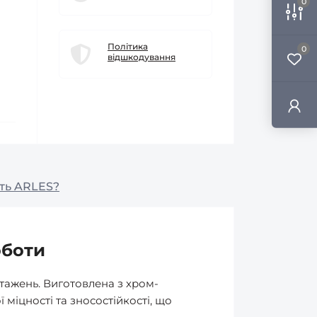
0
Політика
0
відшкодування
ть ARLES?
оботи
тажень. Виготовлена з хром-
міцності та зносостійкості, що