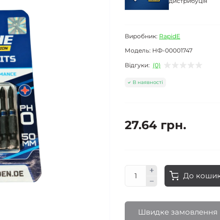
дистрибуція
Виробник:
RapidE
Модель:
НФ-00001747
Відгуки:
(0)
В наявності
27.64 грн.
До коши
Швидке замовлення