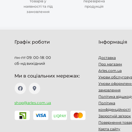
товарів у
перевірена
наявності та під
продукція
замовлення
Графік роботи
Інформація
пн-пт 09: 00-18: 00
Доставка
сб-нд вихідний
Про магазин
Arles.com.ua
Ми в соціальних мережах:
Умови обслугову
Умови оформлен
замовлення
Політика відшкод
shop@arles.com.ua
Політика
конфіденційності
Зворотній зв'язок
Повернення това
Карта сайту