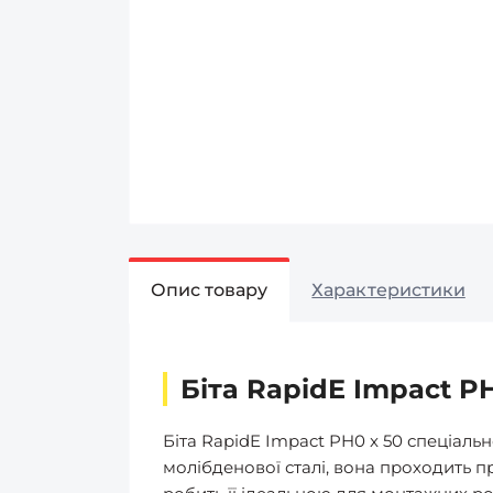
Опис товару
Характеристики
Біта RapidE Impact PH
Біта RapidE Impact PH0 x 50 спеціал
молібденової сталі, вона проходить п