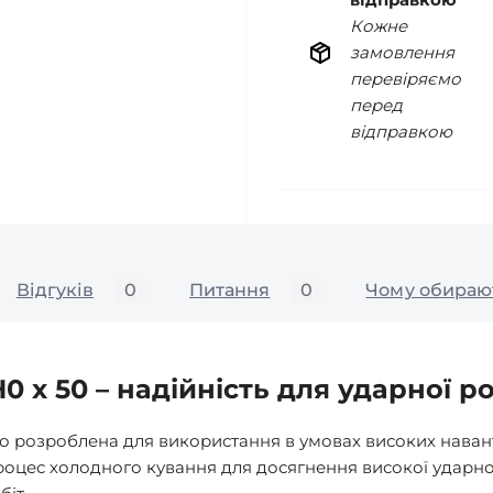
Кожне
замовлення
перевіряємо
перед
відправкою
Відгуків
0
Питання
0
Чому обираю
0 x 50 – надійність для ударної р
ьно розроблена для використання в умовах високих наван
роцес холодного кування для досягнення високої ударної 