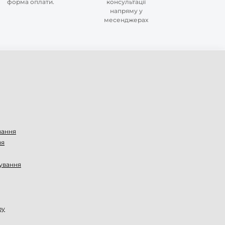
форма оплати.
консультації
напряму у
месенджерах
вання
ня
ування
ру