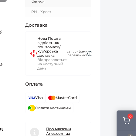
Форма
PH - Хрест
Доставка
%
Нова Пошта
відділення/
поштомати/
кур'єрська
за тарифами
доставка
перевізника
Відправляється
а
на наступний
день
Оплата
Visa
MasterCard
Оплата частинами
0
ед
Про магазин
Arles.com.ua