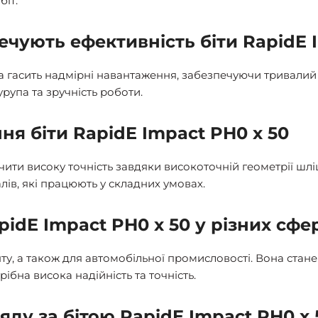
біт.
печують ефективність біти RapidE 
а гасить надмірні навантаження, забезпечуючи тривалий 
рупа та зручність роботи.
я біти RapidE Impact PH0 x 50
ити високу точність завдяки високоточній геометрії шліці
лів, які працюють у складних умовах.
pidE Impact PH0 x 50 у різних сфе
нту, а також для автомобільної промисловості. Вона ста
рібна висока надійність та точність.
яду за бітою RapidE Impact PH0 x 