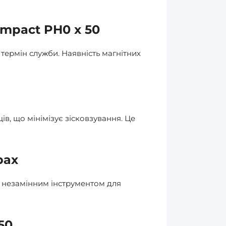
Impact PH0 x 50
термін служби. Наявність магнітних
в, що мінімізує зісковзування. Це
рах
не незамінним інструментом для
50