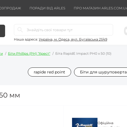
ОЗПРОДАЖ
ПОРАДИ ВІД ARLES
ПРО МАГАЗИН ARLES.COM.U
Наша адреса:
Україна, м. Одеса, вул. Бугаївська 21/49
ти
Біти Phillips (PH) "Хрест"
Біта RapidE Impact PH0 x 50 (10)
rapide red point
Біти для шуруповерта
 50 мм
Офіційна