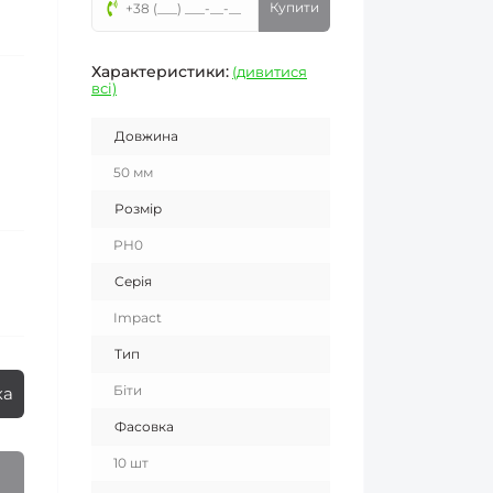
Купити
Характеристики:
(дивитися
всі)
Довжина
50 мм
Розмір
PH0
Серія
Impact
Тип
Біти
ка
Фасовка
10 шт