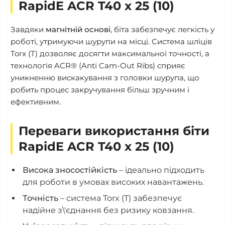
RapidE ACR T40 х 25 (10)
Завдяки
магнітній основі
, біта забезпечує легкість у
роботі, утримуючи шурупи на місці. Система шліців
Torx (T) дозволяє досягти максимальної точності, а
технологія ACR® (Anti Cam-Out Ribs) сприяє
уникненню вискакування з головки шурупа, що
робить процес закручування більш зручним і
ефективним.
Переваги використання біти
RapidE ACR T40 х 25 (10)
Висока зносостійкість
– ідеально підходить
для роботи в умовах високих навантажень.
Точність
– система Torx (T) забезпечує
надійне з\'єднання без ризику ковзання.