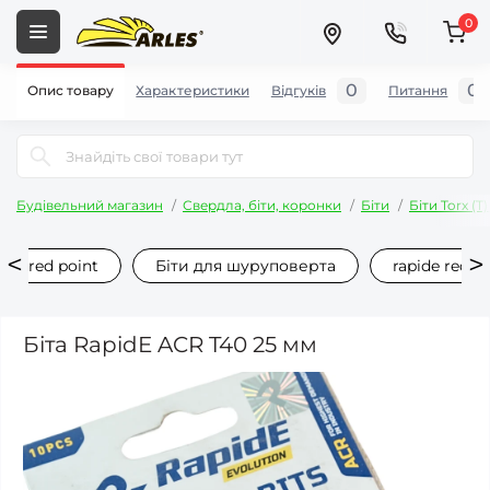
0
0
0
Опис товару
Характеристики
Відгуків
Питання
Будівельний магазин
Свердла, біти, коронки
Біти
Біти Torx (T)
ide red point
Біти для шуруповерта
rapide red p
Біта RapidE ACR T40 25 мм