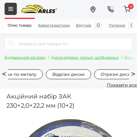
0
0
0
Опис товару
Характеристики
Відгуків
Питання
Будівельний магазин
Диски відрізні, пильні, шліфувальні
Диски 
диски по металу
Відрізні диски
Отрезні диски 
Показати все
Акційний набір ЗАК
230×2,0×22,2 мм (10+2)