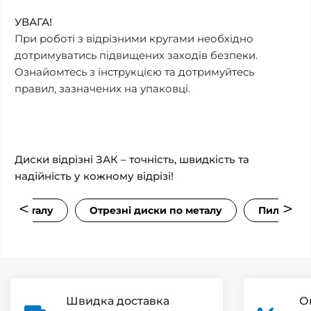
УВАГА!
При роботі з відрізними кругами необхідно
дотримуватись підвищених заходів безпеки.
Ознайомтесь з інструкцією та дотримуйтесь
правил, зазначених на упаковці.
Диски відрізні ЗАК – точність, швидкість та
надійність у кожному відрізі!
 по металу
Отрезні диски по металу
Пильні ди
Швидка доставка
О