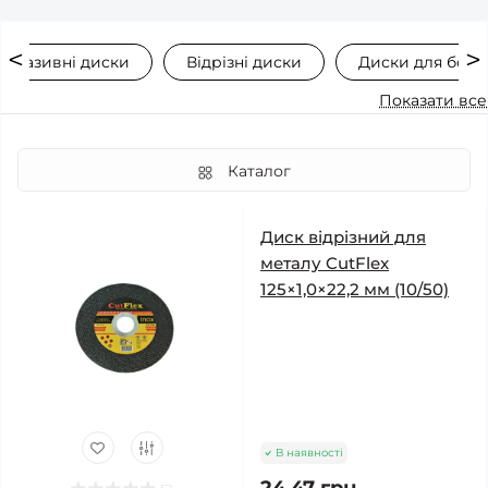
Абразивні диски
Відрізні диски
Диски для болг
Показати все
Каталог
Диск відрізний для
металу CutFlex
125×1,0×22,2 мм (10/50)
В наявності