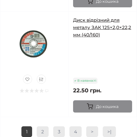
До кошика
Диск відрізний для
металу ЗАК 125×2,0×22,2
мм (40/160)
В наявності
22.50 грн.
До кошика
1
2
3
4
>
>|