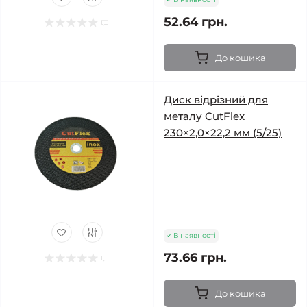
52.64 грн.
До кошика
Диск відрізний для
металу CutFlex
230×2,0×22,2 мм (5/25)
В наявності
73.66 грн.
До кошика