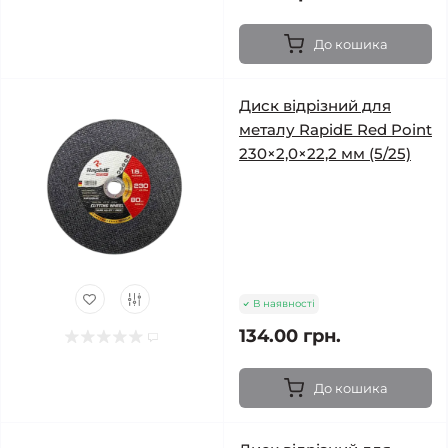
До кошика
Диск відрізний для
металу RapidE Red Point
230×2,0×22,2 мм (5/25)
В наявності
134.00 грн.
До кошика