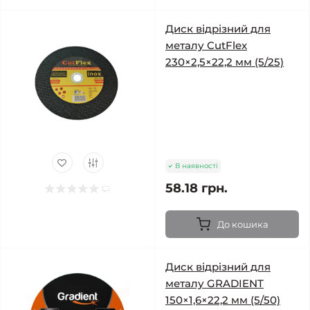
Диск відрізний для
металу CutFlex
230×2,5×22,2 мм (5/25)
В наявності
58.18 грн.
До кошика
Диск відрізний для
металу GRADIENT
150×1,6×22,2 мм (5/50)