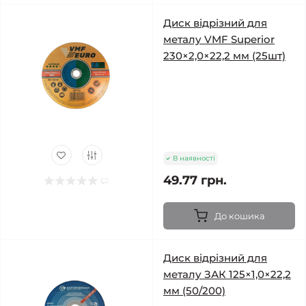
Диск відрізний для
металу VMF Superior
230×2,0×22,2 мм (25шт)
В наявності
49.77 грн.
До кошика
Диск відрізний для
металу ЗАК 125×1,0×22,2
мм (50/200)