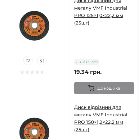
Диск відрізний для
металу VMF Industrial
PRO 125×1,0×22,2 мм
(25шт)
В наявності
19.34 грн.
До кошика
Диск відрізний для
металу VMF Industrial
PRO 150×1,2×22,2 мм
(25шт)