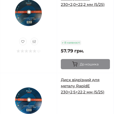
230×2,0×22,2 мм (5/25)
В наявності
57.79 грн.
До кошика
Диск відрізний для
металу RapidE
230×2,5×22,2 мм (5/25)