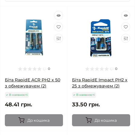
0
0
Біта RapidE ACR РН2 х 50
Біта RapidE Impact РН2 х
з обмежувачем (2)
25 з обмежувачем (2)
В наявності
В наявності
48.41 грн.
33.50 грн.
До кошика
До кошика