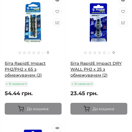
0
0
Біта RapidE Impact
Біта RapidE Impact DRY
РН2/PH2 х 65 з
WALL РН2 х 25 з
обмежувачем (2)
обмежувачем (2)
В наявності
В наявності
54.44 грн.
23.45 грн.
До кошика
До кошика