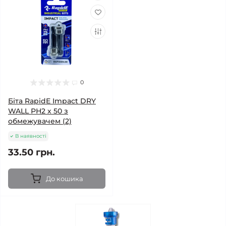
0
Біта RapidE Impact DRY
WALL РН2 х 50 з
обмежувачем (2)
В наявності
33.50 грн.
До кошика