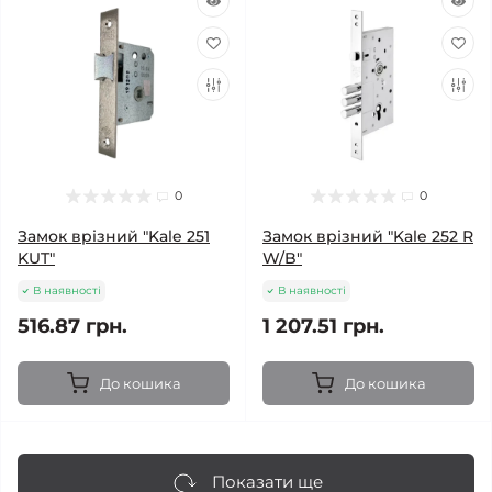
0
0
Замок врізний "Kale 251
Замок врізний "Kale 252 R
KUT"
W/B"
В наявності
В наявності
516.87 грн.
1 207.51 грн.
До кошика
До кошика
Показати ще