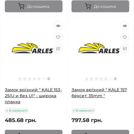
До кошика
До кошика
0
0
Замок врізний " KALE 153-
Замок врізний " KALE 157
25(U и без U)" - широка
бексет: 35mm "
планка
В наявності
В наявності
485.68 грн.
797.58 грн.