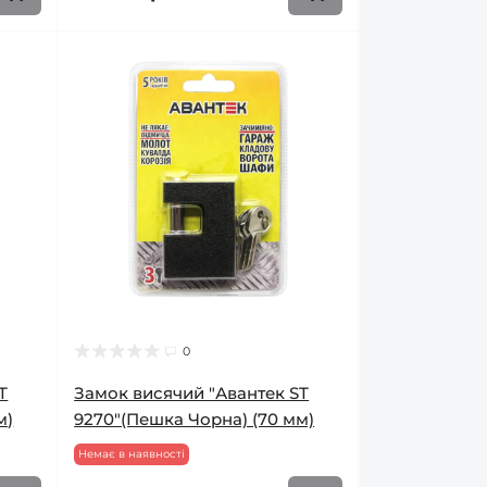
0
T
Замок висячий "Авантек ST
м)
9270"(Пешка Чорна) (70 мм)
Немає в наявності