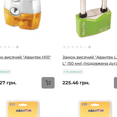
0
0
к висячий "Авантек H10"
Замок висячий "Авантек L
L" (50 мм) (подовжена дуг
явності
В наявності
27 грн.
225.46 грн.