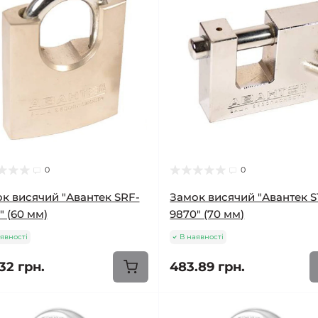
0
0
к висячий "Авантек SRF-
Замок висячий "Авантек S
" (60 мм)
9870" (70 мм)
явності
В наявності
32 грн.
483.89 грн.