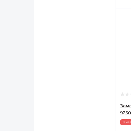
Ручки на металопластикові
вікна/двері
Україна (ручки)
Замо
9250
Немає