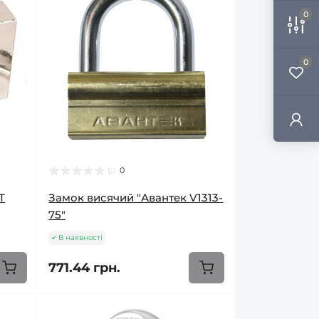
0
0
0
T
Замок висячий "Авантек V1313-
75"
В наявності
771.44 грн.