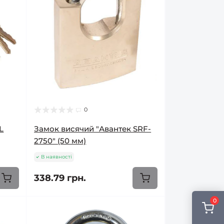
0
L
Замок висячий "Авантек SRF-
2750" (50 мм)
В наявності
338.79 грн.
0