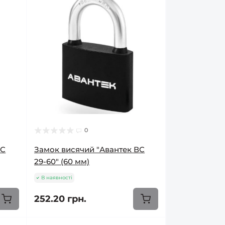
0
ВC
Замок висячий "Авантек ВC
29-60" (60 мм)
В наявності
252.20 грн.