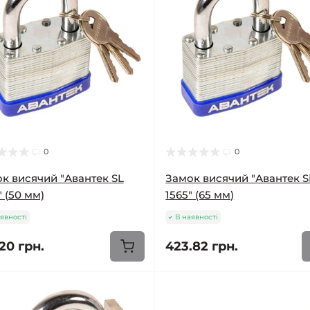
0
0
к висячий "Авантек SL
Замок висячий "Авантек S
" (50 мм)
1565" (65 мм)
явності
В наявності
20 грн.
423.82 грн.