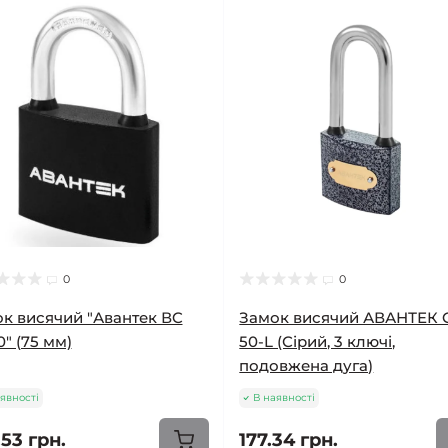
0
0
к висячий "Авантек ВC
Замок висячий АВАНТЕК 
0" (75 мм)
50-L (Сірий, 3 ключі,
подовжена дуга)
явності
В наявності
53 грн.
177.34 грн.