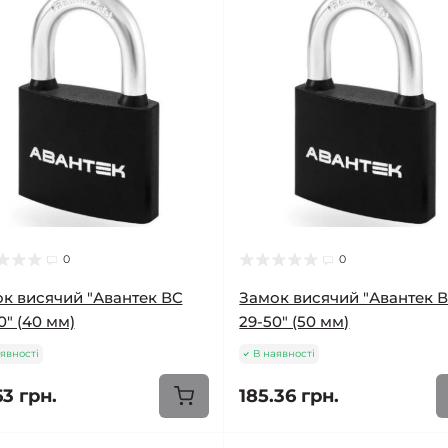
0
0
к висячий "Авантек ВC
Замок висячий "Авантек 
0" (40 мм)
29-50" (50 мм)
явності
В наявності
63 грн.
185.36 грн.