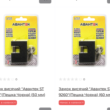
0
0
к висячий "Авантек ST
Замок висячий "Авантек S
"(Пешка Чорна) (50 мм)
9260"(Пешка Чорна) (60 м
 в наявності
Немає в наявності