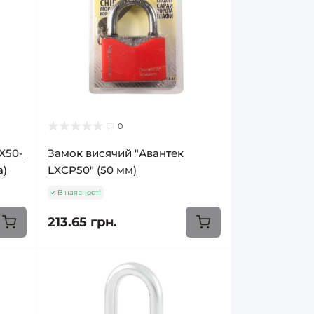
0
X50-
Замок висячий "Авантек
а)
LXCP50" (50 мм)
В наявності
213.65 грн.