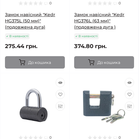
0
0
Замок навісний "Kedr
Замок навісний "Kedr
HG375L (50 мм)"
HG376L (63 мм)"
(подовжена дуга)
(подовжена дуга )
В наявності
В наявності
275.44 грн.
374.80 грн.
До кошика
До кошика
0
0