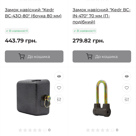
Замок навісний "Kedr
Замок навісний "Kedr ВС-
ВС-43О-80" (бочка 80 мм)
IN-470" 70 мм (П-
подібний)
В наявності
В наявності
443.79 грн.
279.82 грн.
До кошика
До кошика
0
0