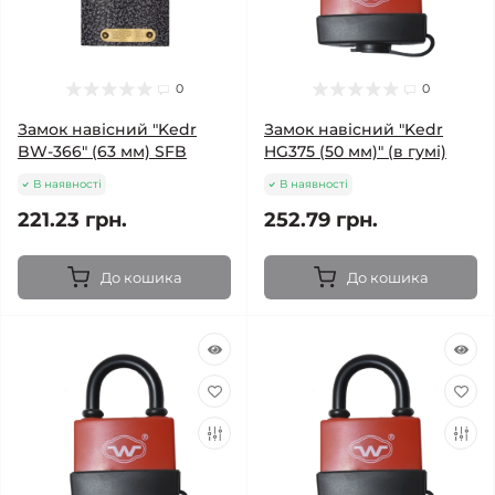
0
0
Замок навісний "Kedr
Замок навісний "Kedr
BW-366" (63 мм) SFB
HG375 (50 мм)" (в гумі)
В наявності
В наявності
221.23 грн.
252.79 грн.
До кошика
До кошика