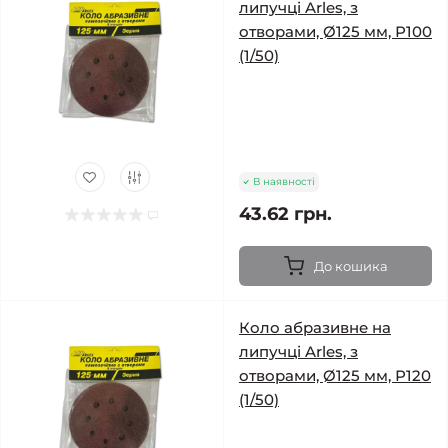
липучці Arles, з
отворами, Ø125 мм, Р100
(1/50)
В наявності
43.62 грн.
До кошика
Коло абразивне на
липучці Arles, з
отворами, Ø125 мм, Р120
(1/50)