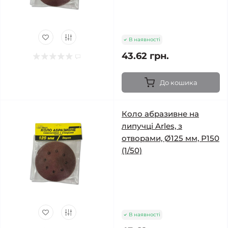
В наявності
43.62 грн.
До кошика
Коло абразивне на
липучці Arles, з
отворами, Ø125 мм, Р150
(1/50)
В наявності