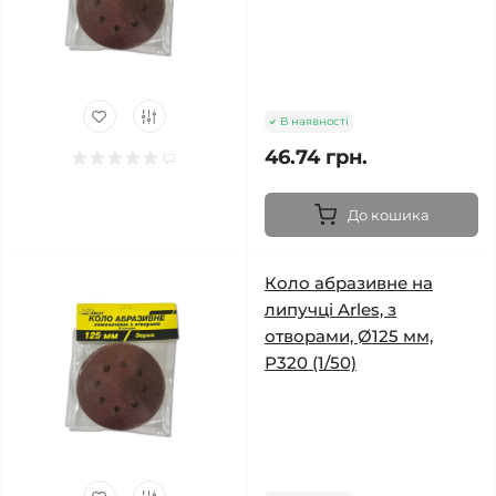
В наявності
46.74 грн.
До кошика
Коло абразивне на
липучці Arles, з
отворами, Ø125 мм,
Р320 (1/50)