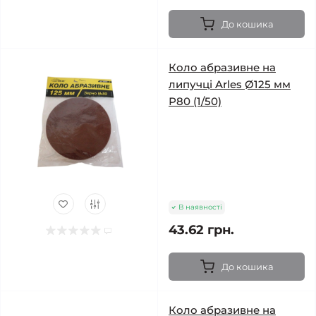
До кошика
Коло абразивне на
липучці Arles Ø125 мм
Р80 (1/50)
В наявності
43.62 грн.
До кошика
Коло абразивне на