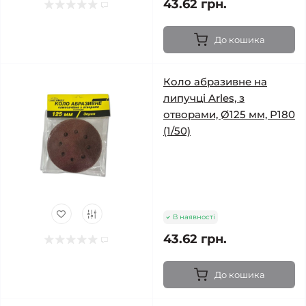
43.62 грн.
До кошика
Коло абразивне на
липучці Arles, з
отворами, Ø125 мм, Р180
(1/50)
В наявності
43.62 грн.
До кошика