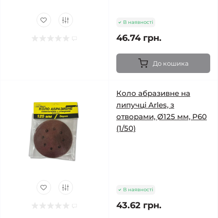
В наявності
46.74 грн.
До кошика
Коло абразивне на
липучці Arles, з
отворами, Ø125 мм, Р60
(1/50)
В наявності
43.62 грн.