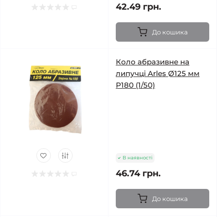
42.49 грн.
До кошика
Коло абразивне на
липучці Arles Ø125 мм
Р180 (1/50)
В наявності
46.74 грн.
До кошика