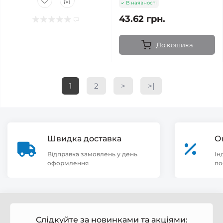
В наявності
43.62 грн.
До кошика
1
2
>
>|
Швидка доставка
О
Відправка замовлень у день
Ін
оформлення
по
Слідкуйте за новинками та акціями: