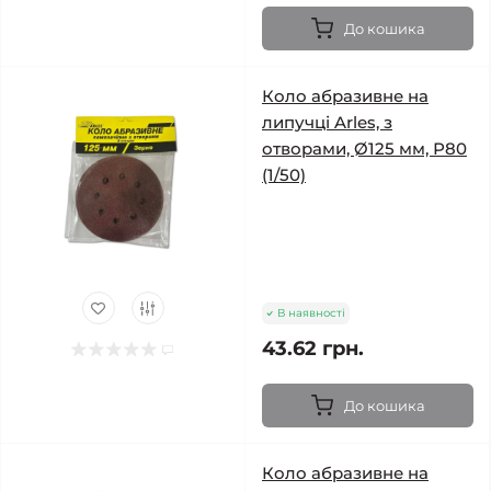
До кошика
Коло абразивне на
липучці Arles, з
отворами, Ø125 мм, Р80
(1/50)
В наявності
43.62 грн.
До кошика
Коло абразивне на