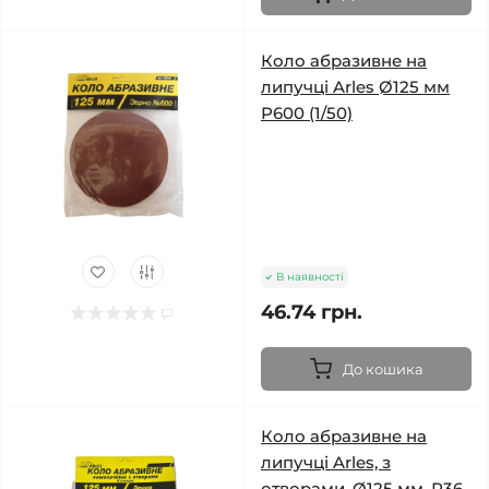
Коло абразивне на
липучці Arles Ø125 мм
Р600 (1/50)
В наявності
46.74 грн.
До кошика
Коло абразивне на
липучці Arles, з
отворами, Ø125 мм, Р36