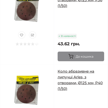
(1/50)
В наявності
43.62 грн.
До кошика
Коло абразивне на
липучці Arles, з
отворами, Ø125 мм, Р40
(1/50)