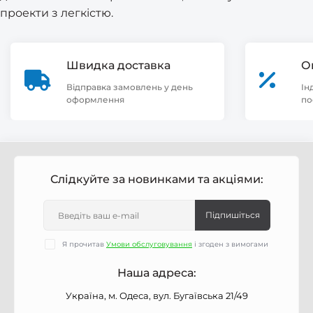
проекти з легкістю.
Швидка доставка
О
Відправка замовлень у день
Ін
оформлення
по
Слідкуйте за новинками та акціями:
Підпишіться
Я прочитав
Умови обслуговування
і згоден з вимогами
Наша адреса:
Україна, м. Одеса, вул. Бугаївська 21/49