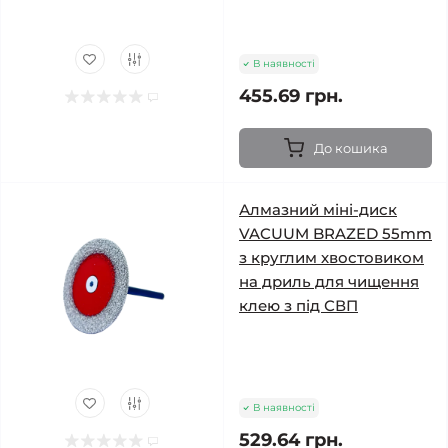
В наявності
455.69 грн.
До кошика
Алмазний міні-диск
VACUUM BRAZED 55mm
з круглим хвостовиком
на дриль для чищення
клею з під СВП
В наявності
529.64 грн.