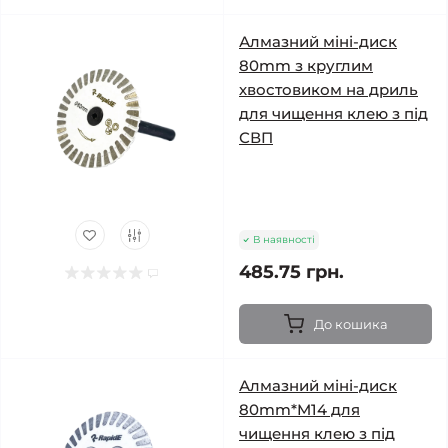
Алмазний міні-диск
80mm з круглим
хвостовиком на дриль
для чищення клею з під
СВП
В наявності
485.75 грн.
До кошика
Алмазний міні-диск
80mm*M14 для
чищення клею з під