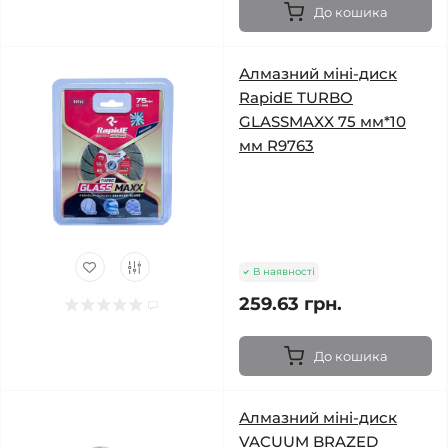
До кошика
Алмазний міні-диск
RapidE TURBO
GLASSMAXX 75 мм*10
мм R9763
В наявності
259.63 грн.
До кошика
Алмазний міні-диск
VACUUM BRAZED