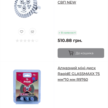
СВП NEW
В наявності
510.88 грн.
До кошика
Алмазний міні-диск
RapidE GLASSMAXX 75
мм*10 мм R9760