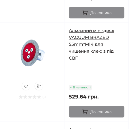
До кошика
Алмазний міні-диск
VACUUM BRAZED
55mm*M14 для
чищення клею з під
СВП
В наявності
529.64 грн.
До кошика