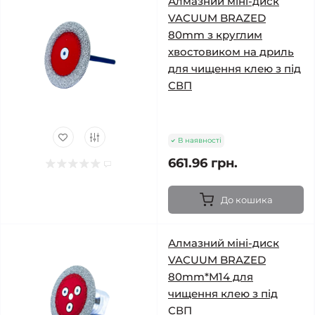
Алмазний міні-диск
VACUUM BRAZED
80mm з круглим
хвостовиком на дриль
для чищення клею з під
СВП
В наявності
661.96 грн.
До кошика
Алмазний міні-диск
VACUUM BRAZED
80mm*M14 для
чищення клею з під
СВП