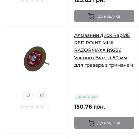
125.63 грн.
До кошика
Алмазний диск RapidE
RED POINT MINI
RAZORMAXX R9226
Vacuum Brazed 50 мм
для гравера з тримачем
В наявності
150.76 грн.
До кошика