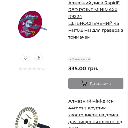
Алмазний диск RapidE
RED POINT MINIMAXX
R9224
ЦІЛЬНОСПЕЧЕНИЙ 45
мм*0.6 мм для гравера з
тримачем
В наявності
335.00 грн.
До кошика
Алмазний міні-диск
44mm з круглим
хвостовиком на дриль
для чищення клею з під