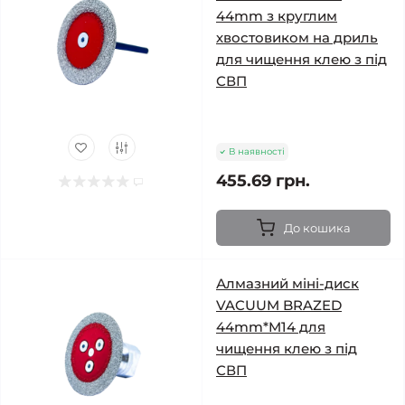
44mm з круглим
хвостовиком на дриль
для чищення клею з під
СВП
В наявності
455.69 грн.
До кошика
Алмазний міні-диск
VACUUM BRAZED
44mm*M14 для
чищення клею з під
СВП