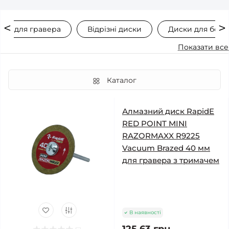
ски для гравера
Відрізні диски
Диски для болг
Показати все
Каталог
Алмазний диск RapidE
RED POINT MINI
RAZORMAXX R9225
Vacuum Brazed 40 мм
для гравера з тримачем
В наявності