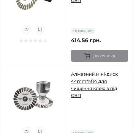
СВП
В наявності
414.56 грн.
До кошика
Алмазний міні-диск
44mm*M14 для
чищення клею з під
СВП
В наявності