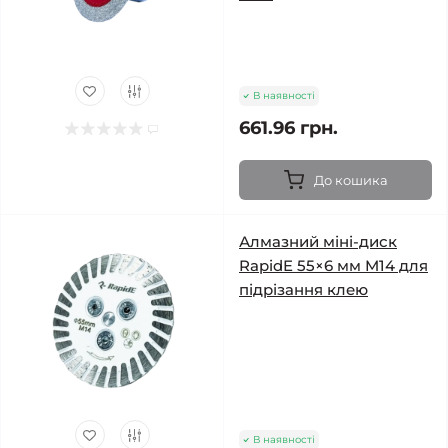
В наявності
661.96 грн.
До кошика
Алмазний міні-диск
RapidE 55×6 мм M14 для
підрізання клею
В наявності