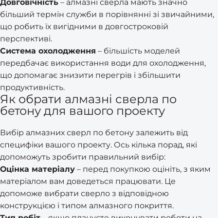
Довговічність
– алмазні сверла мають значно
більший термін служби в порівнянні зі звичайними,
що робить їх вигідними в довгостроковій
перспективі.
Система охолодження
– більшість моделей
передбачає використання води для охолодження,
що допомагає знизити перегрів і збільшити
продуктивність.
Як обрати алмазні сверла по
бетону для вашого проекту
Вибір алмазних сверл по бетону залежить від
специфіки вашого проекту. Ось кілька порад, які
допоможуть зробити правильний вибір:
Оцінка матеріалу
– перед покупкою оцініть, з яким
матеріалом вам доведеться працювати. Це
допоможе вибрати сверло з відповідною
конструкцією і типом алмазного покриття.
Тип робіт
– якщо плануєте виконувати роботи на