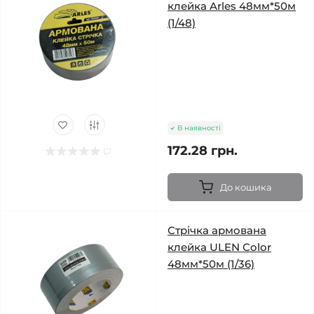
клейка Arles 48мм*50м
(1/48)
В наявності
172.28 грн.
До кошика
Стрічка армована
клейка ULEN Color
48мм*50м (1/36)