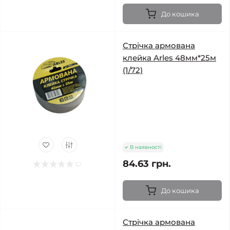
До кошика
Стрічка армована
клейка Arles 48мм*25м
(1/72)
В наявності
84.63 грн.
До кошика
Стрічка армована