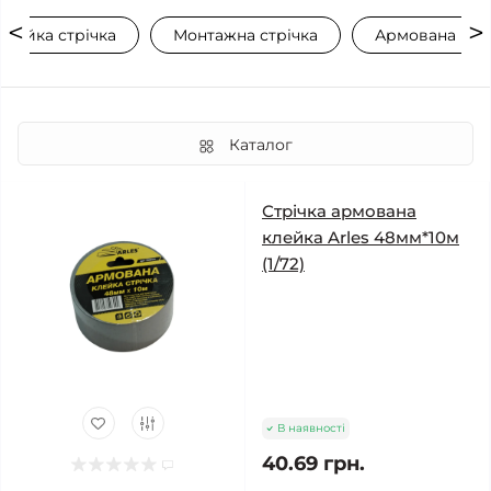
клейка стрічка
Монтажна стрічка
Армована клей
Каталог
Стрічка армована
клейка Arles 48мм*10м
(1/72)
В наявності
40.69 грн.