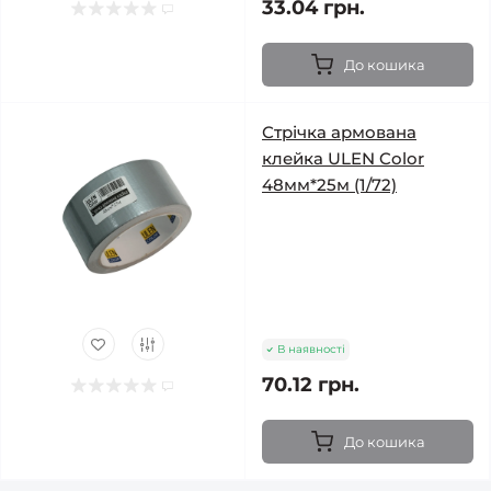
33.04 грн.
До кошика
Стрічка армована
клейка ULEN Color
48мм*25м (1/72)
В наявності
70.12 грн.
До кошика