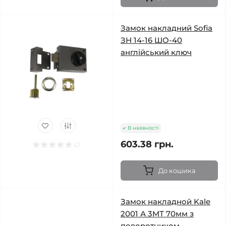
Замок накладний Sofia
ЗН 14-16 ШО-40
англійський ключ
В наявності
603.38 грн.
До кошика
Замок накладной Kale
2001 А 3MТ 70мм з
поворотником