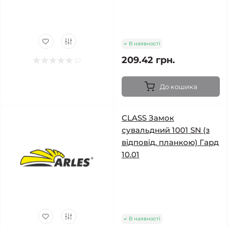
В наявності
209.42 грн.
До кошика
CLASS Замок
сувальдний 1001 SN (з
відповід. планкою) Гард
10.01
В наявності