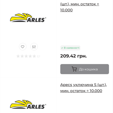
(шт.), мин. остаток =
10.000
В наявності
209.42 грн.
До кошика
Apecs уключина S (шт.),
мин. остаток = 10.000