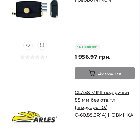
В наявності
1 956.97 грн.
До кошика
CLASS MINI под ручки
85 мм без отв.пл
(ан.фуаро 10/
С-60.85.3R14) НОВИНКА