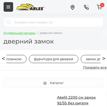
0
Будівельний магазин
дверний замок
дверний замок
дною планкою
фурнітура для дверей
замок для 
Показати все
Каталог
Akelit 2200 см замок
92/35 без ригеля