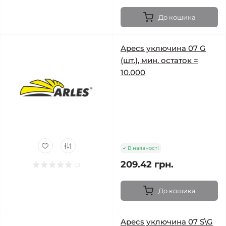
До кошика
Apecs уключина 07 G
(шт.), мин. остаток =
10.000
В наявності
209.42 грн.
До кошика
Apecs уключина 07 S\G