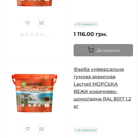
В наявності
1 116.00 грн.
До кошика
Фарба універсальна
гумова акрилова
Lacrysil МОРСЬКА
ВЕЖА коричнево-
шоколадна RAL 8017 1.2
кг
В наявності