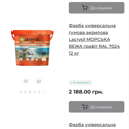
До кошика
Фарба універсальна
гумова акрилова
Lacrysil МОРСЬКА
ВЕЖА графіт RAL 7024
12 кг
В наявності
2 188.00 грн.
До кошика
Фарба універсальна