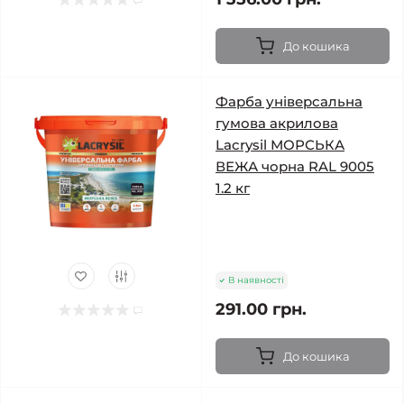
До кошика
Фарба універсальна
гумова акрилова
Lacrysil МОРСЬКА
ВЕЖА чорна RAL 9005
1.2 кг
В наявності
291.00 грн.
До кошика