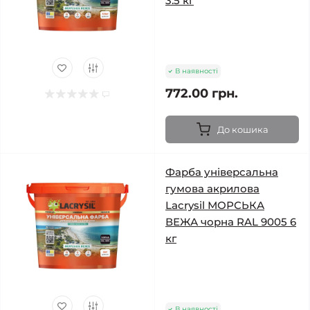
3.5 кг
В наявності
772.00 грн.
До кошика
Фарба універсальна
гумова акрилова
Lacrysil МОРСЬКА
ВЕЖА чорна RAL 9005 6
кг
В наявності