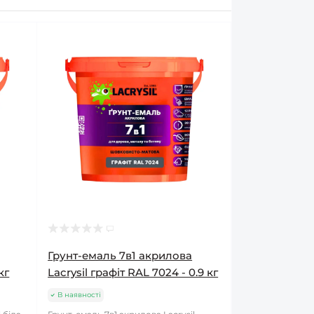
Грунт-емаль 7в1 акрилова
кг
Lacrysil графіт RAL 7024 - 0.9 кг
В наявності