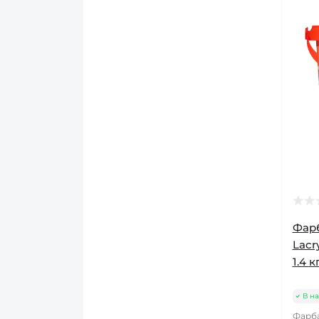
Фарб
Lac
1.4 к
В на
Фарба