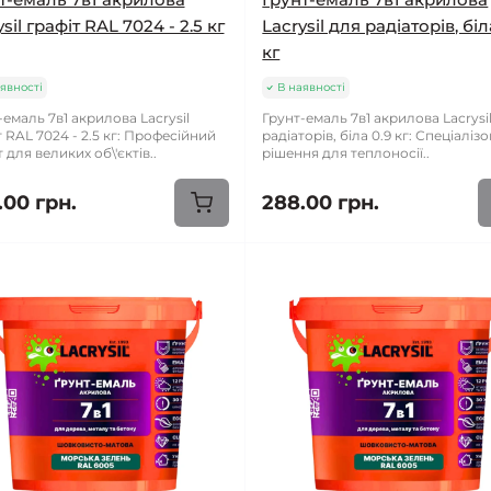
sil графіт RAL 7024 - 2.5 кг
Lacrysil для радіаторів, біл
кг
явності
В наявності
-емаль 7в1 акрилова Lacrysil
Грунт-емаль 7в1 акрилова Lacrysi
т RAL 7024 - 2.5 кг: Професійний
радіаторів, біла 0.9 кг: Спеціаліз
 для великих об\'єктів..
рішення для теплоносії..
.00 грн.
288.00 грн.