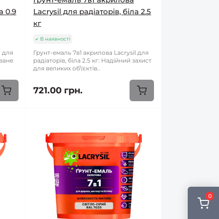
а 0.9
Lacrysil для радіаторів, біла 2.5
кг
В наявності
l для
Грунт-емаль 7в1 акрилова Lacrysil для
оване
радіаторів, біла 2.5 кг: Надійний захист
для великих об\'єктів..
721.00 грн.
0