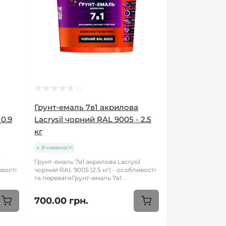
Грунт-емаль 7в1 акрилова
 0.9
Lacrysil чорний RAL 9005 - 2.5
кг
В наявності
l
Грунт-емаль 7в1 акрилова Lacrysil
ивості
чорний RAL 9005 (2.5 кг) - особливості
та перевагиГрунт-емаль 7в1 ..
700.00 грн.