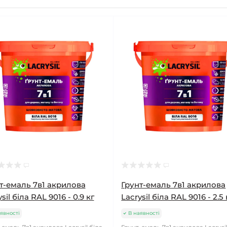
т-емаль 7в1 акрилова
Грунт-емаль 7в1 акрилова
sil біла RAL 9016 - 0.9 кг
Lacrysil біла RAL 9016 - 2.5 
явності
В наявності