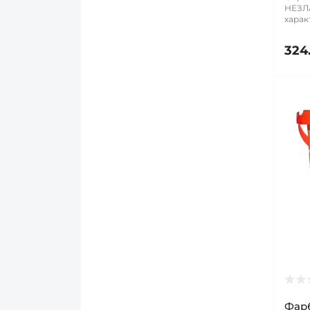
НЕЗЛА
харак
324
Фарб