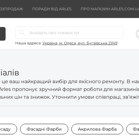
ОЗПРОДАЖ
ПОРАДИ ВІД ARLES
ПРО МАГАЗИН ARLES.COM.U
Наша адреса:
Україна, м. Одеса, вул. Бугаївська 21/49
іалів
 — це ваш найкращий вибір для якісного ремонту. В 
 Arles пропонує зручний формат роботи для магазинів
ьних цін та знижок. Уточнити умови співпраці, зв’яж
саду
Фасадні Фарби
Акрилова Фарба
Фа