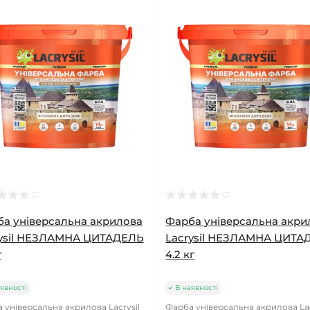
а універсальна акрилова
Фарба універсальна акри
rysil НЕЗЛАМНА ЦИТАДЕЛЬ
Lacrysil НЕЗЛАМНА ЦИТА
г
4.2 кг
явності
В наявності
 універсальна акрилова Lacrysil
Фарба універсальна акрилова Lac