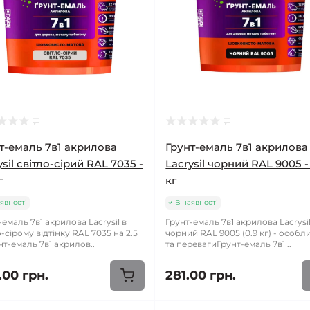
т-емаль 7в1 акрилова
Грунт-емаль 7в1 акрилова
ysil світло-сірий RAL 7035 -
Lacrysil чорний RAL 9005 -
г
кг
явності
В наявності
-емаль 7в1 акрилова Lacrysil в
Грунт-емаль 7в1 акрилова Lacrysi
-сірому відтінку RAL 7035 на 2.5
чорний RAL 9005 (0.9 кг) - особл
нт-емаль 7в1 акрилов..
та перевагиГрунт-емаль 7в1 ..
.00 грн.
281.00 грн.