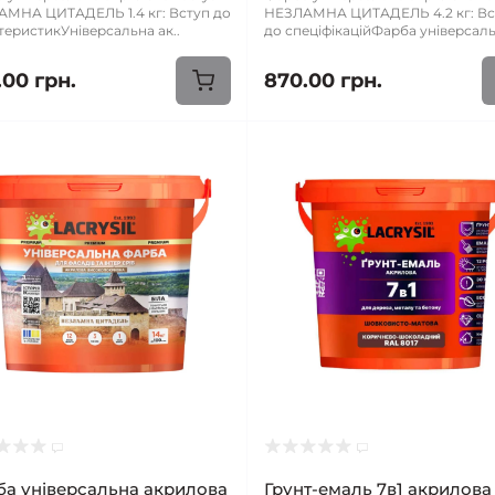
МНА ЦИТАДЕЛЬ 1.4 кг: Вступ до
НЕЗЛАМНА ЦИТАДЕЛЬ 4.2 кг: Вс
теристикУніверсальна ак..
до спеціфікаційФарба універсаль
.00 грн.
870.00 грн.
а універсальна акрилова
Грунт-емаль 7в1 акрилова