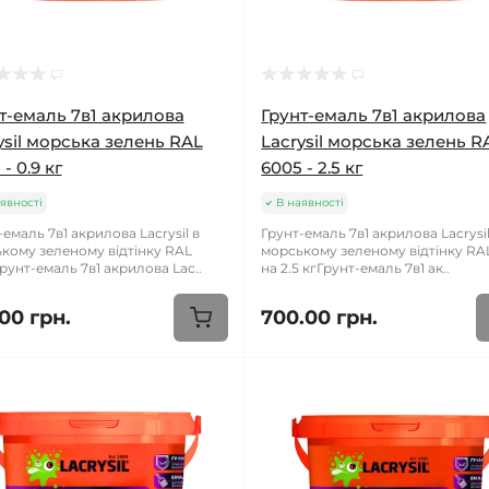
т-емаль 7в1 акрилова
Грунт-емаль 7в1 акрилова
ysil морська зелень RAL
Lacrysil морська зелень R
- 0.9 кг
6005 - 2.5 кг
явності
В наявності
-емаль 7в1 акрилова Lacrysil в
Грунт-емаль 7в1 акрилова Lacrysil
кому зеленому відтінку RAL
морському зеленому відтінку RA
рунт-емаль 7в1 акрилова Lac..
на 2.5 кгГрунт-емаль 7в1 ак..
00 грн.
700.00 грн.