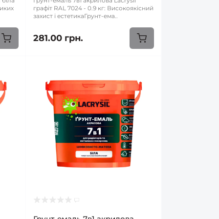
 біла
Грунт-емаль 7в1 акрилова Lacrysil
ликих
графіт RAL 7024 - 0.9 кг: Високоякісний
захист і естетикаГрунт-ема..
281.00 грн.
Грунт-емаль 7в1 акрилова