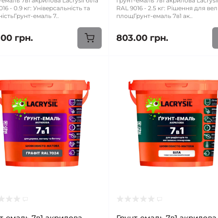
-емаль 7в1 акрилова Lacrysil біла
Грунт-емаль 7в1 акрилова Lacrysil
16 - 0.9 кг: Універсальність та
RAL 9016 - 2.5 кг: Рішення для ве
ністьГрунт-емаль 7..
площГрунт-емаль 7в1 ак..
.00 грн.
803.00 грн.
т-емаль 7в1 акрилова
Грунт-емаль 7в1 акрилова