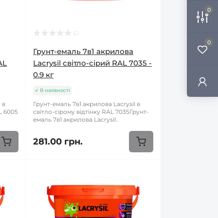
0
0
Грунт-емаль 7в1 акрилова
AL
Lacrysil світло-сірий RAL 7035 -
0.9 кг
В наявності
 в
Грунт-емаль 7в1 акрилова Lacrysil в
L 6005
світло-сірому відтінку RAL 7035Грунт-
емаль 7в1 акрилова Lacrysil..
281.00 грн.