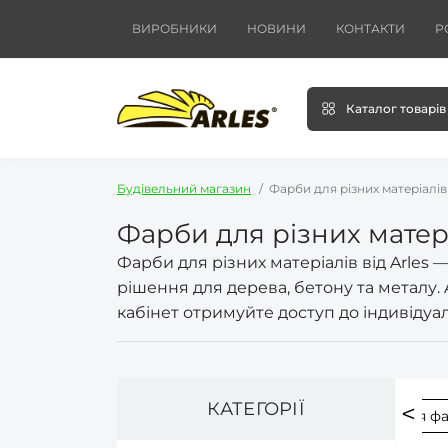
ВИРОБНИКИ
НОВИНИ
КОНТАКТИ
Р
Каталог товарів
Будівельний магазин
Фарби для різних матеріалів
Фарби для різних матер
Фарби для різних матеріалів від Arles
рішення для дерева, бетону та металу.
кабінет отримуйте доступ до індивідуал
КАТЕГОРІЇ
кухонь
Фарби для фасадів мебелі
Фарби для фа