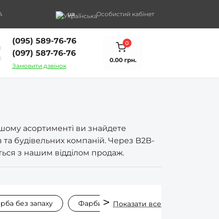
A
ua
Особистий кабінет
(095) 589-76-76
0
(097) 587-76-76
0.00 грн.
Замовити дзвінок
нашому асортименті ви знайдете
 та будівельних компаній. Через B2B-
іться з нашим відділом продаж.
рба без запаху
Фарби для стін
Фарба для гара
Показати все