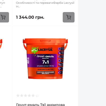
туп
Особливості та перевагиФарба Lacrysil
..
Н..
1 344.00 грн.
Грунт-емаль 7в1 акрилова