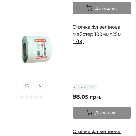
До кошика
Стрічка флізелінова
Майстер 100мм×25м
(1/18)
В наявності
88.05 грн.
До кошика
Стрічка флізелінова