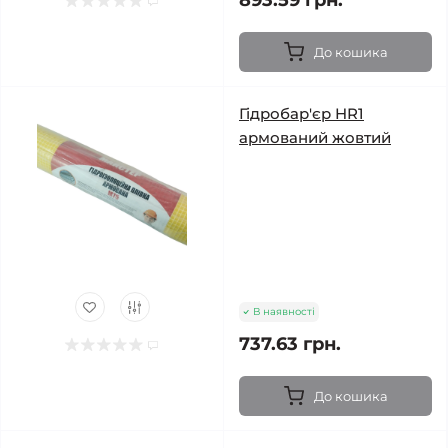
893.59 грн.
До кошика
Гідробар'єр HR1
армований жовтий
В наявності
737.63 грн.
До кошика