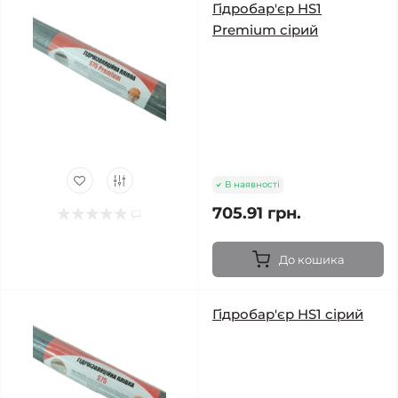
Гідробар'єр HS1
Premium сірий
В наявності
705.91 грн.
До кошика
Гідробар'єр HS1 сірий