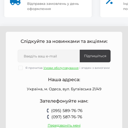
Відправка замовлень у день
Ін
оформлення
по
Слідкуйте за новинками та акціями:
Підпишіться
Я прочитав
Умови обслуговування
і згоден з вимогами
Наша адреса:
Україна, м. Одеса, вул. Бугаївська 21/49
Зателефонуйте нам:
(095) 589-76-76
(097) 587-76-76
Передзвоніть мені