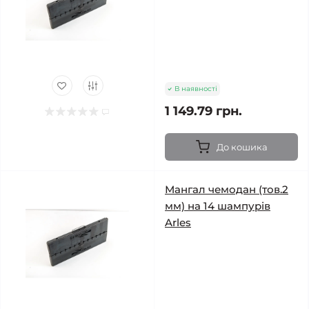
В наявності
1 149.79 грн.
До кошика
Мангал чемодан (тов.2
мм) на 14 шампурів
Arles