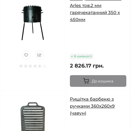
Arles тов.2 мм
гарячекатанний 350 х
450мм
В наявності
2 826.17 грн.
До кошика
Ришітка барбекю з
ручками 360х260х9
(чавун)