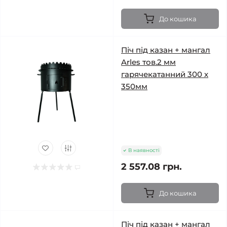
До кошика
Піч під казан + мангал
Arles тов.2 мм
гарячекатанний 300 х
350мм
В наявності
2 557.08 грн.
До кошика
Піч під казан + мангал