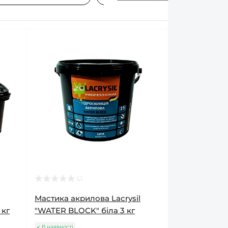
Мастика акрилова Lacrysil
 кг
"WATER BLOCK" біла 3 кг
В наявності