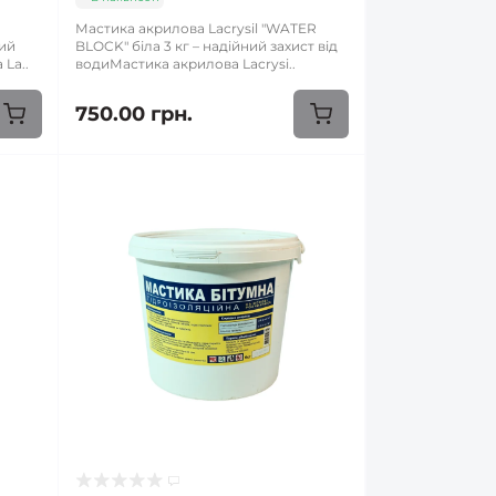
A
Мастика акрилова Lacrysil "WATER
ний
BLOCK" біла 3 кг – надійний захист від
 La..
водиМастика акрилова Lacrysi..
750.00 грн.