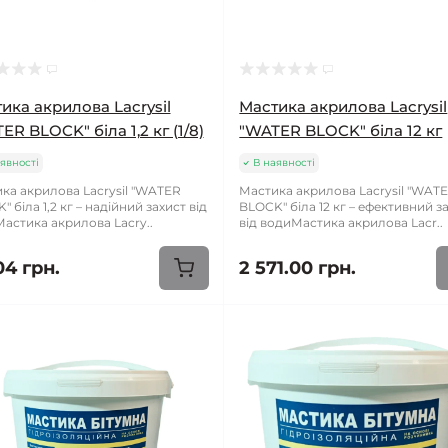
ика акрилова Lacrysil
Мастика акрилова Lacrysil
ER BLOCK" біла 1,2 кг (1/8)
"WATER BLOCK" біла 12 кг
явності
В наявності
ка акрилова Lacrysil "WATER
Мастика акрилова Lacrysil "WAT
 біла 1,2 кг – надійний захист від
BLOCK" біла 12 кг – ефективний з
астика акрилова Lacry..
від водиМастика акрилова Lacr..
04 грн.
2 571.00 грн.