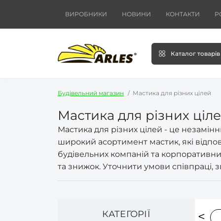
ВИРОБНИКИ
НОВИНИ
КОНТАКТИ
Р
Каталог товарів
Будівельний магазин
Мастика для різних цілей
Мастика для різних ціл
Мастика для різних цілей - це незамін
широкий асортимент мастик, які відпо
будівельних компаній та корпоративних
та знижок. Уточнити умови співпраці, з
КАТЕГОРІЇ
астика для рубероїда
Мастика для фундаменту