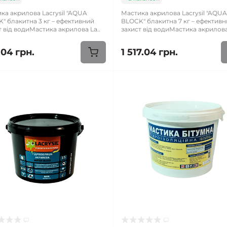
ка акрилова Lacrysil "AQUA
Мастика акрилова Lacrysil "AQU
" блакитна 3 кг – ефективний
BLOCK" блакитна 7 кг – ефектив
т від водиМастика акрилова La..
захист від водиМастика акрилова
.04 грн.
1 517.04 грн.