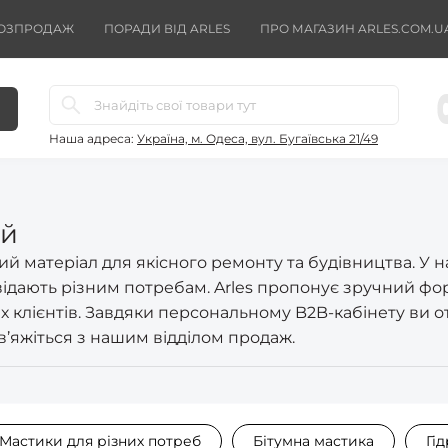
ОЗПРОДАЖ
ПОРАДИ ВІД ARLES
ПРО МАГАЗИН ARLES.COM.U
Наша адреса:
Україна, м. Одеса, вул. Бугаївська 21/49
ей
ний матеріал для якісного ремонту та будівництва. У
відають різним потребам. Arles пропонує зручний фо
 клієнтів. Завдяки персональному B2B-кабінету ви о
в’яжіться з нашим відділом продаж.
Мастики для різних потреб
Бітумна мастика
Гі