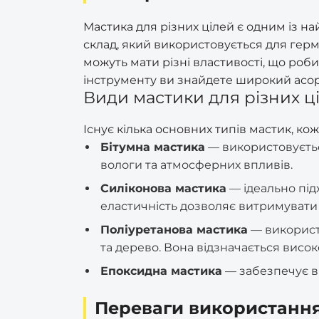
Мастика для різних цілей є одним із на
склад, який використовується для герме
можуть мати різні властивості, що роб
інструменту ви знайдете широкий асорт
Види мастики для різних ці
Існує кілька основних типів мастик, ко
Бітумна мастика
— використовується
вологи та атмосферних впливів.
Силіконова мастика
— ідеально підх
еластичність дозволяє витримувати 
Поліуретанова мастика
— використ
та дерево. Вона відзначається висок
Епоксидна мастика
— забезпечує ві
Переваги використання