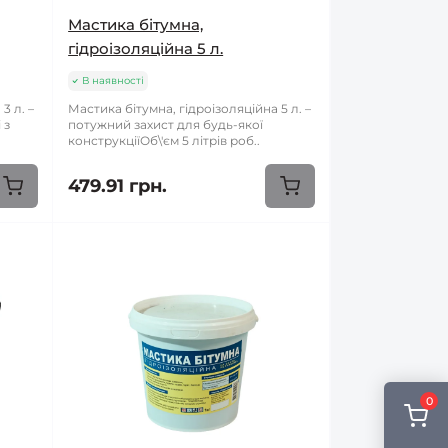
Мастика бітумна,
гідроізоляційна 5 л.
В наявності
3 л. –
Мастика бітумна, гідроізоляційна 5 л. –
 з
потужний захист для будь-якої
конструкціїОб\'єм 5 літрів роб..
479.91 грн.
0