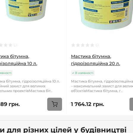
ика бітумна,
Мастика бітумна,
оізоляційна 10 л.
гідроізоляційна 20 л.
явності
В наявності
ка бітумна, гідроізоляційна 10 л.
Мастика бітумна, гідроізоляційна
ійний захист для великих
– максимальний захист для вели
ельних проектівМастика біт..
об\'єктівМастика бітумна, г..
.89 грн.
1 764.12 грн.
и для різних цілей у будівництві