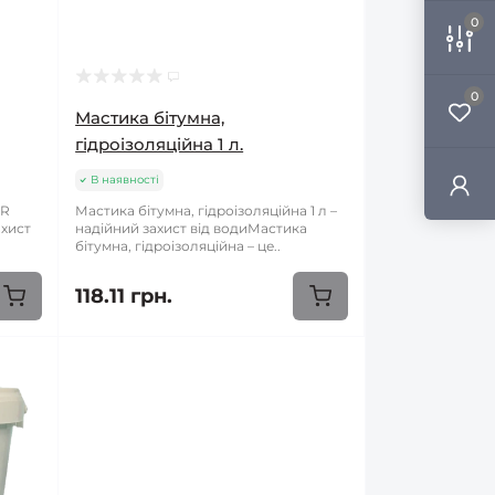
0
0
Мастика бітумна,
гідроізоляційна 1 л.
В наявності
ER
Мастика бітумна, гідроізоляційна 1 л –
ахист
надійний захист від водиМастика
бітумна, гідроізоляційна – це..
118.11 грн.