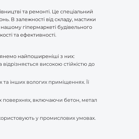
івництві та ремонті. Це спеціальний
онь. В залежності від складу, мастики
У нашому гіпермаркеті будівельного
ості та ефективності.
глянемо найпоширеніші з них:
а відрізняється високою стійкістю до
х та інших вологих приміщеннях. Її
х поверхнях, включаючи бетон, метал
використовують у промислових умовах.