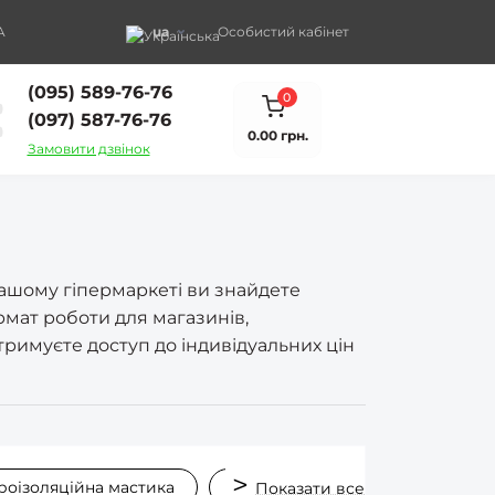
A
ua
Особистий кабінет
(095) 589-76-76
0
(097) 587-76-76
0.00 грн.
Замовити дзвінок
 нашому гіпермаркеті ви знайдете
рмат роботи для магазинів,
тримуєте доступ до індивідуальних цін
дроізоляційна мастика
Мастика для будівництва
Показати все