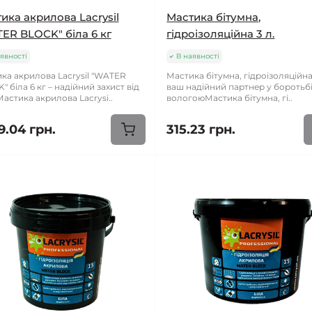
ика акрилова Lacrysil
Мастика бітумна,
ER BLOCK" біла 6 кг
гідроізоляційна 3 л.
явності
В наявності
ка акрилова Lacrysil "WATER
Мастика бітумна, гідроізоляційна 
 біла 6 кг – надійний захист від
ваш надійний партнер у боротьбі
астика акрилова Lacrysi..
вологоюМастика бітумна, гі..
9.04 грн.
315.23 грн.