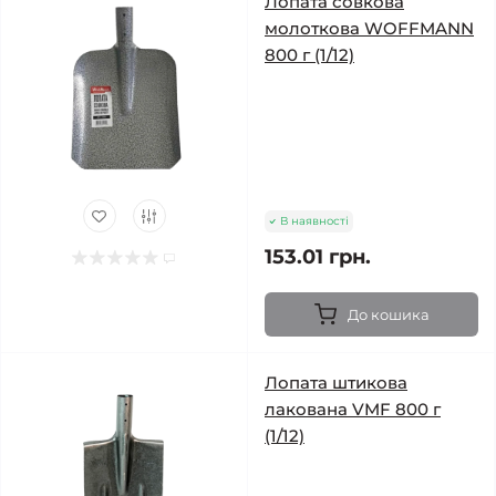
Лопата совкова
молоткова WOFFMANN
800 г (1/12)
В наявності
153.01 грн.
До кошика
Лопата штикова
лакована VMF 800 г
(1/12)