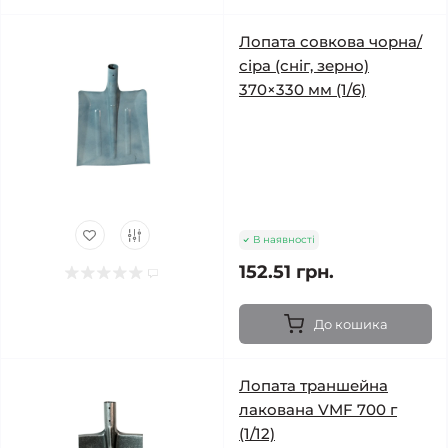
Лопата совкова чорна/
сіра (сніг, зерно)
370×330 мм (1/6)
В наявності
152.51 грн.
До кошика
Лопата траншейна
лакована VMF 700 г
(1/12)