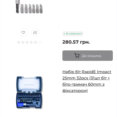
В наявності
280.57 грн.
До кошика
Набір біт RapidE Impact
25mm 32pcs (31шт біт +
біто-тримач 60mm з
фіксатором)