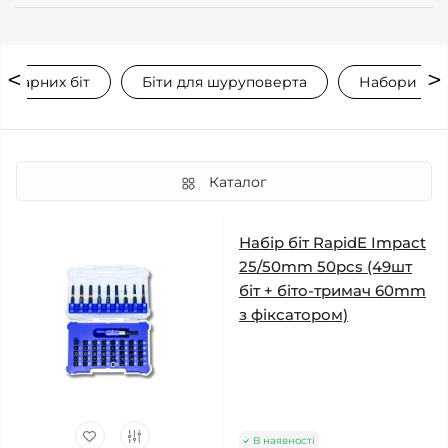
 ударних біт
Біти для шуруповерта
Набори свер
Каталог
Набір біт RapidE Impact
25/50mm 50pcs (49шт
біт + біто-тримач 60mm
з фіксатором)
В наявності