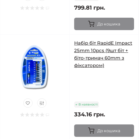
799.81 грн.
До кошика
Набір біт RapidE Impact
25mm 10pcs (9шт біт +
біто-тримач 60mm з
фіксатором)
В наявності
334.16 грн.
До кошика