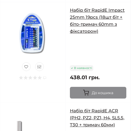
Набір біт RapidE Impact
25mm 19pcs (18шт біт +
біто-тримач 60mm з
фіксатором)
В наявності
438.01 грн.
До кошика
Набір біт RapidE ACR
(PH2, PZ2, PZ1, H4, SL5.5,
T30 + тримач 60мм)