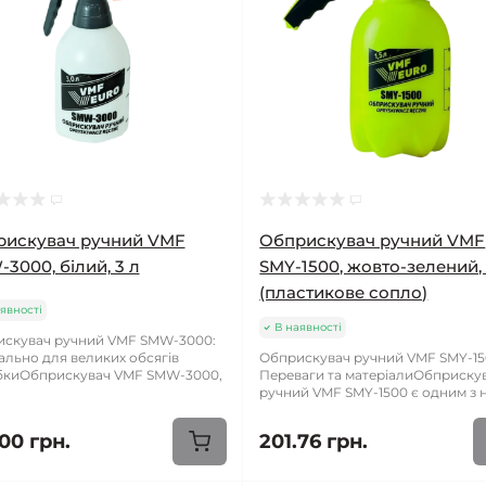
рискувач ручний VMF
Обприскувач ручний VMF
3000, білий, 3 л
SMY-1500, жовто-зелений, 
(пластикове сопло)
явності
В наявності
скувач ручний VMF SMW-3000:
ально для великих обсягів
Обприскувач ручний VMF SMY-15
бкиОбприскувач VMF SMW-3000,
Переваги та матеріалиОбприску
ручний VMF SMY-1500 є одним з н
00 грн.
201.76 грн.