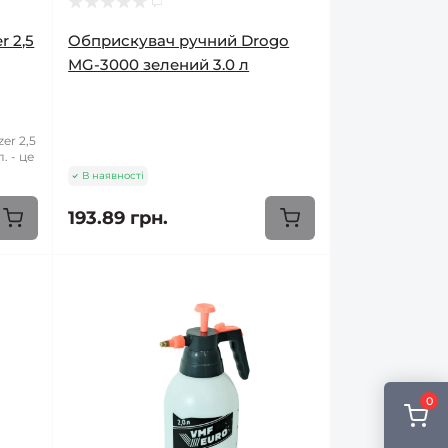
 2,5
Обприскувач ручний Drogo
MG-3000 зелений 3.0 л
er 2,5
. - це
В наявності
193.89 грн.
0