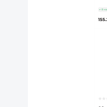
В на
155.