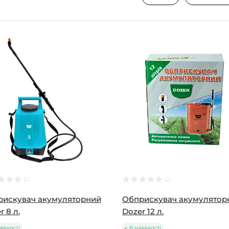
рискувач акумуляторний
Обприскувач акумулятор
r 8 л.
Dozer 12 л.
явності
В наявності