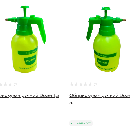
искувач ручний Dozer 1,5
Обприскувач ручний Doze
л.
В наявності