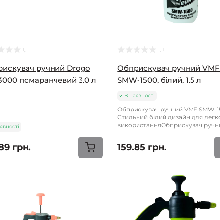
искувач ручний Drogo
Обприскувач ручний VMF
000 помаранчевий 3.0 л
SMW-1500, білий, 1.5 л
В наявності
Обприскувач ручний VMF SMW-1
Стильний білий дизайн для легк
використанняОбприскувач ручни
явності
89 грн.
159.85 грн.