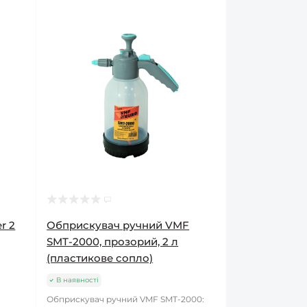
r 2
Обприскувач ручний VMF
SMT-2000, прозорий, 2 л
(пластикове сопло)
В наявності
Обприскувач ручний VMF SMT-2000: