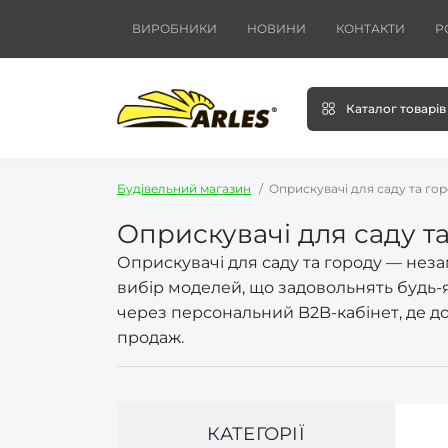
ВИРОБНИКИ
НОВИНИ
КОНТАКТИ
Р
Каталог товарів
Будівельний магазин
Оприскувачі для саду та го
Оприскувачі для саду т
Оприскувачі для саду та городу — нез
вибір моделей, що задовольнять будь-я
через персональний B2B-кабінет, де дос
продаж.
КАТЕГОРІЇ