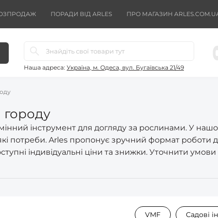
ОЗПРОДАЖ
ПОРАДИ ВІД ARLES
ПРО МАГАЗИН ARLES.COM.U
Наша адреса:
Україна, м. Одеса, вул. Бугаївська 21/49
роду
а городу
амінний інструмент для догляду за рослинами. У наш
кі потреби. Arles пропонує зручний формат роботи д
тупні індивідуальні ціни та знижки. Уточнити умови 
VMF
Садові і