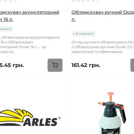
рискувач акумуляторний
Обприскувач ручний Dozer
 16 л.
л.
явності
В наявності
 обприскувача акумуляторного
 16 л.Обприскувач
Огляд ручного обприскувача Doz
ляторний Dozer 16 л. - це
л.Обприскувач ручний Dozer 2,5 л
ний інс..
практичний та ефективний..
5.45 грн.
161.42 грн.