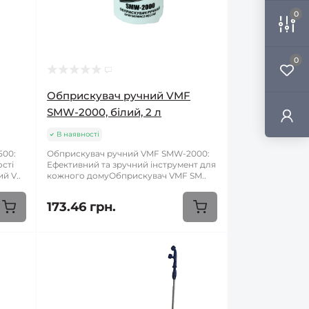
0
0
Обприскувач ручний VMF
SMW-2000, білий, 2 л
В наявності
500:
Обприскувач ручний VMF SMW-2000:
ості
Ефективний та зручний інструмент для
й V..
кожного домуОбприскувач VMF SM..
173.46 грн.