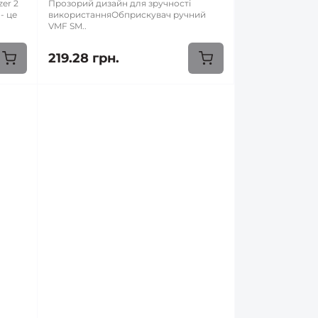
er 2
Прозорий дизайн для зручності
- це
використанняОбприскувач ручний
VMF SM..
219.28 грн.