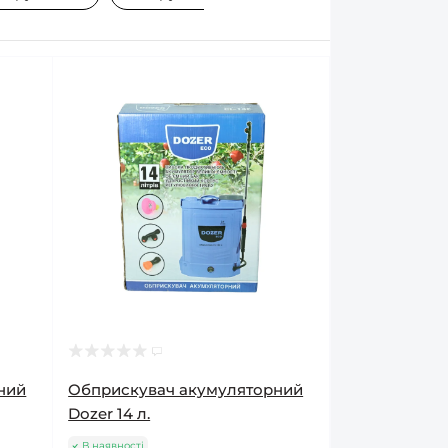
ний
Обприскувач акумуляторний
Dozer 14 л.
В наявності