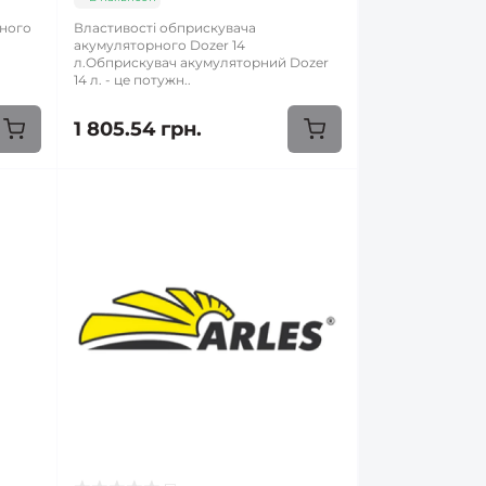
рного
Властивості обприскувача
акумуляторного Dozer 14
л.Обприскувач акумуляторний Dozer
14 л. - це потужн..
1 805.54 грн.