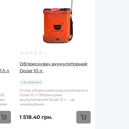
Обприскувач акумуляторний
1,5 л
Dozer 10 л.
В наявності
Огляд обприскувача акумуляторного
00:
Dozer 12 л.Обприскувач
вач
акумуляторний Dozer 12 л. - це
айе..
інноваційний..
1 518.40 грн.