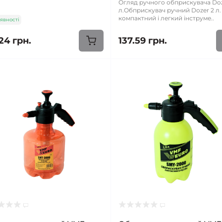
Огляд ручного обприскувача Doz
л.Обприскувач ручний Dozer 2 л. 
компактний і легкий інструме..
явності
24 грн.
137.59 грн.