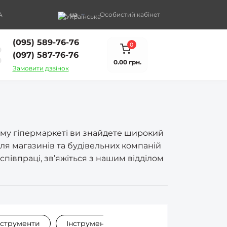
A
ua
Особистий кабінет
(095) 589-76-76
0
(097) 587-76-76
0.00 грн.
Замовити дзвінок
ому гіпермаркеті ви знайдете широкий
ля магазинів та будівельних компаній
співпраці, зв’яжіться з нашим відділом
нструменти
Інструменти для саду та городу