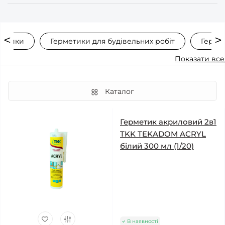
метики
Герметики для будівельних робіт
Герме
Показати все
Каталог
Герметик акриловий 2в1
TKK TEKADOM ACRYL
білий 300 мл (1/20)
В наявності