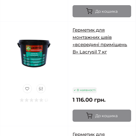
До кошика
Герметик для
монтажних швів
«всередині приміщень
В» Lacrysil 7 кг
В наявності
1 116.00 грн.
До кошика
Герметик для