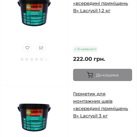
«всередині приміщень
В» Lacrysil 1,2 кг
В наявності
222.00 грн.
До кошика
Герметик для
монтажних швів
«всередині приміщень
В» Lacrysil 3 кг