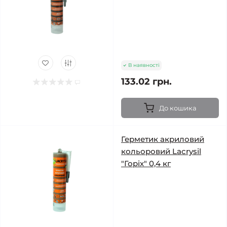
В наявності
133.02 грн.
До кошика
Герметик акриловий
кольоровий Lacrysil
"Горіх" 0,4 кг