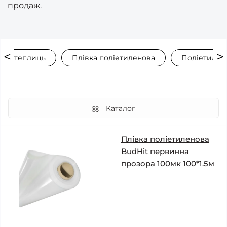
продаж.
 для теплиць
Плівка поліетиленова
Поліетилено
Каталог
Плівка поліетиленова
BudHit первинна
прозора 100мк 100*1.5м