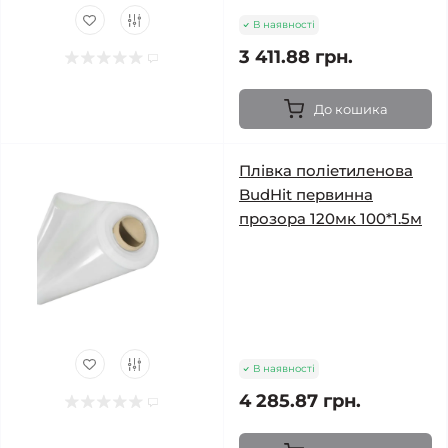
В наявності
3 411.88 грн.
До кошика
Плівка поліетиленова
BudHit первинна
прозора 120мк 100*1.5м
В наявності
4 285.87 грн.