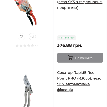
(лезо SK5 з тефлоновим
покриттям)
В наявності
376.88 грн.
До кошика
Секатор RapidE Red
Point PRO (R3055), лезо
SK5, автоматична
фіксація