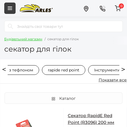
0
Будівельний магазин
секатор для гілок
секатор для гілок
атор з тефлоном
rapide red point
Інструменти дл
Показати все
Каталог
Секатор RapidE Red
Point (R3096) 200 мм