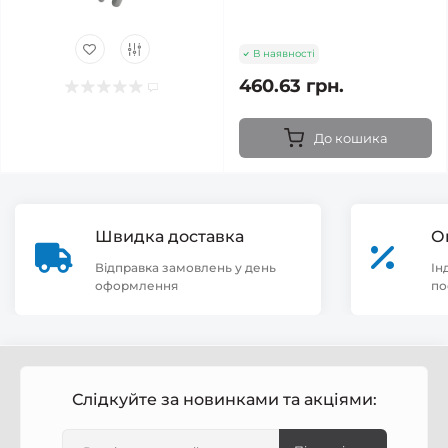
В наявності
460.63 грн.
До кошика
Швидка доставка
О
Відправка замовлень у день
Ін
оформлення
по
Слідкуйте за новинками та акціями: