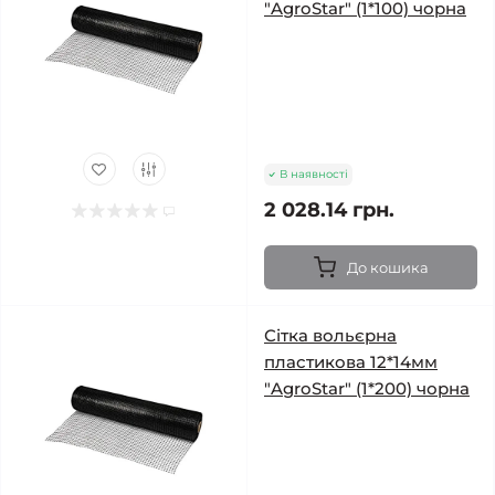
"AgroStar" (1*100) чорна
В наявності
2 028.14 грн.
До кошика
Сітка вольєрна
пластикова 12*14мм
"AgroStar" (1*200) чорна