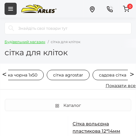
0
Будівельний магазин
сітка для кліток
сітка для кліток
сітка чорна 1x50
сітка agrostar
садова сітка
Показати все
Каталог
Сітка вольєрна
пластикова 12*14мм