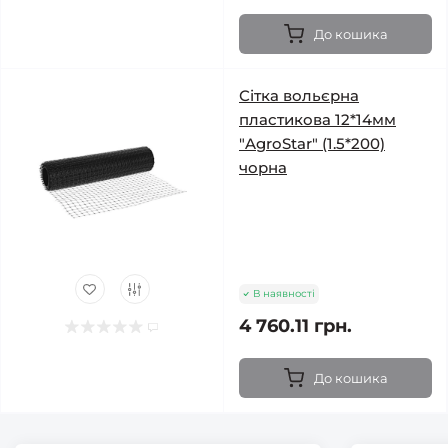
До кошика
Сітка вольєрна
пластикова 12*14мм
"AgroStar" (1.5*200)
чорна
В наявності
4 760.11 грн.
До кошика