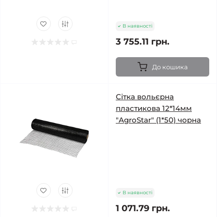
В наявності
3 755.11 грн.
До кошика
Сітка вольєрна
пластикова 12*14мм
"AgroStar" (1*50) чорна
В наявності
1 071.79 грн.