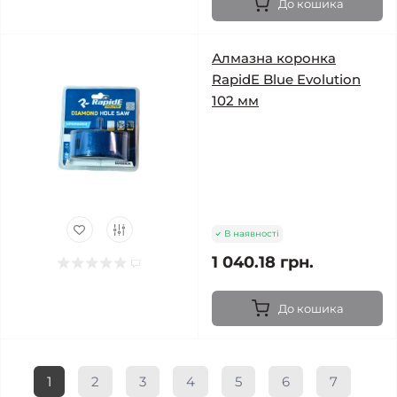
До кошика
Алмазна коронка
RapidE Blue Evolution
102 мм
В наявності
1 040.18 грн.
До кошика
1
2
3
4
5
6
7