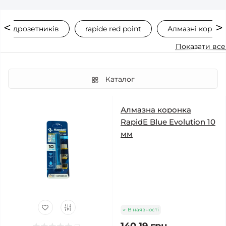
я подрозетників
rapide red point
Алмазні корон
Показати все
Каталог
Алмазна коронка
RapidE Blue Evolution 10
мм
В наявності