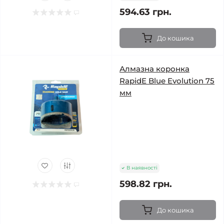
594.63 грн.
До кошика
Алмазна коронка
RapidE Blue Evolution 75
мм
В наявності
598.82 грн.
До кошика