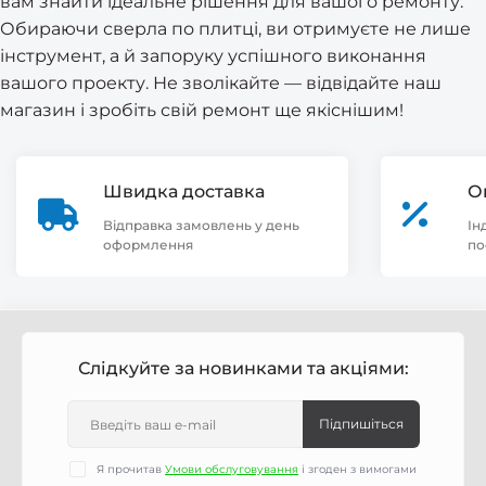
вам знайти ідеальне рішення для вашого ремонту.
Обираючи сверла по плитці, ви отримуєте не лише
інструмент, а й запоруку успішного виконання
вашого проекту. Не зволікайте — відвідайте наш
магазин і зробіть свій ремонт ще якіснішим!
Швидка доставка
О
Відправка замовлень у день
Ін
оформлення
по
Слідкуйте за новинками та акціями:
Підпишіться
Я прочитав
Умови обслуговування
і згоден з вимогами