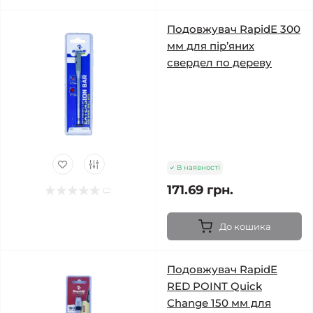
Подовжувач RapidE 300
мм для пір’яних
свердел по дереву
В наявності
171.69 грн.
До кошика
Подовжувач RapidE
RED POINT Quick
Change 150 мм для