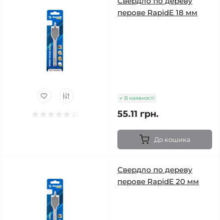
Свердло по дереву
перове RapidE 18 мм
В наявності
55.11 грн.
До кошика
Свердло по дереву
перове RapidE 20 мм