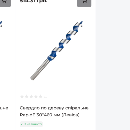
514.31 грн.
льне
Свердло по дереву спіральне
RapidE 30*460 мм (Левіса)
В наявності