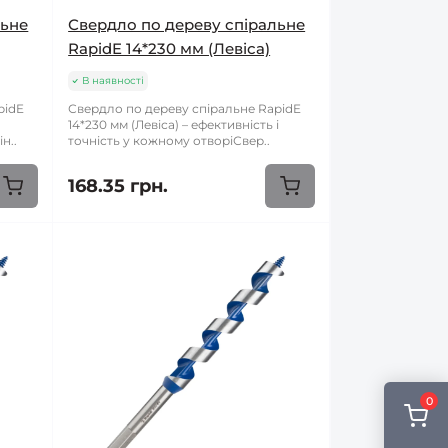
льне
Свердло по дереву спіральне
RapidE 14*230 мм (Левіса)
В наявності
pidE
Свердло по дереву спіральне RapidE
14*230 мм (Левіса) – ефективність і
н..
точність у кожному отворіСвер..
168.35 грн.
0