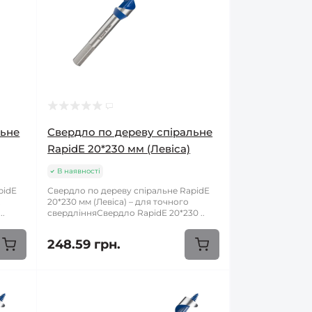
льне
Свердло по дереву спіральне
RapidE 20*230 мм (Левіса)
В наявності
pidE
Свердло по дереву спіральне RapidE
х
20*230 мм (Левіса) – для точного
..
свердлінняСвердло RapidE 20*230 ..
248.59 грн.