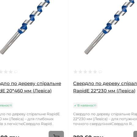
дло по дереву спіральне
Свердло по дереву спіра
dE 20*460 мм (Левіса)
RapidE 22*230 мм (Левіса)
явності
В наявності
ло по дереву спіральне RapidE
Свердло по дереву спіральне Ra
0 мм (Левіса) – для глибоких
22*230 мм (Левіса) – для потужно
ів з легкістюСвердло Rapid..
точного свердлінняСвердло R..