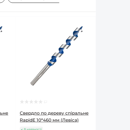
льне
Свердло по дереву спіральне
RapidE 10*460 мм (Левіса)
В наявності