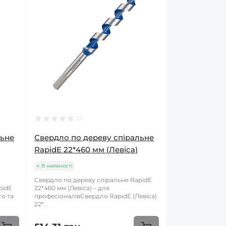
льне
Свердло по дереву спіральне
RapidE 22*460 мм (Левіса)
В наявності
Свердло по дереву спіральне RapidE
pidE
22*460 мм (Левіса) – для
го та
професіоналівСвердло RapidE (Левіса)
22*..