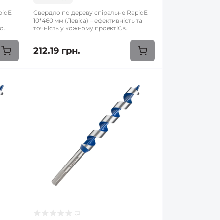
pidE
Свердло по дереву спіральне RapidE
10*460 мм (Левіса) – ефективність та
о..
точність у кожному проектіСв..
212.19 грн.