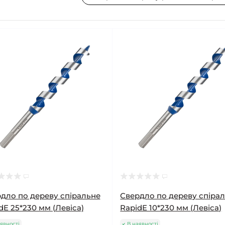
дло по дереву спіральне
Свердло по дереву спіра
dE 25*230 мм (Левіса)
RapidE 10*230 мм (Левіса)
явності
В наявності