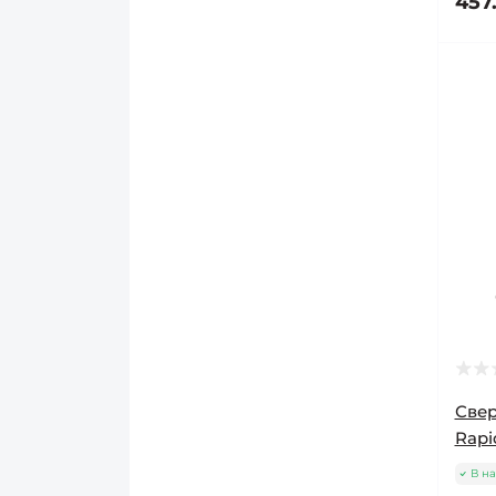
457
Свер
Rapi
В на