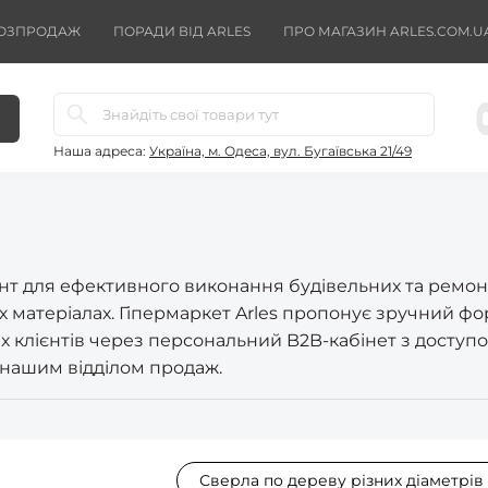
ОЗПРОДАЖ
ПОРАДИ ВІД ARLES
ПРО МАГАЗИН ARLES.COM.U
Наша адреса:
Україна, м. Одеса, вул. Бугаївська 21/49
ент для ефективного виконання будівельних та ремон
их матеріалах. Гіпермаркет Arles пропонує зручний ф
 клієнтів через персональний B2B-кабінет з доступом
з нашим відділом продаж.
Сверла по дереву різних діаметрів