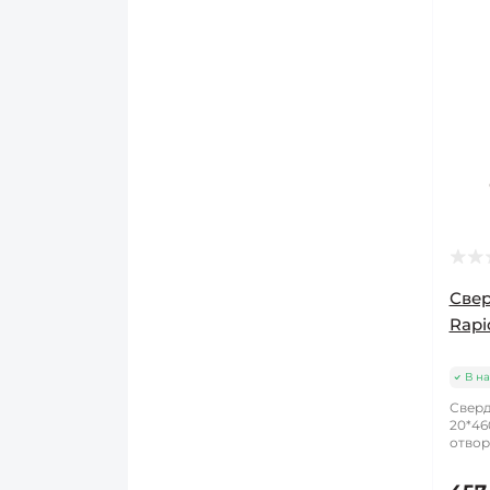
Свер
Rapi
В на
Сверд
20*46
отвор