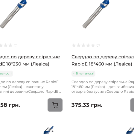
дло по дереву спіральне
Свердло по дереву спіра
dE 18*230 мм (Левіса)
RapidE 18*460 мм (Левіса)
явності
В наявності
ло по дереву спіральне RapidE
Свердло по дереву спіральне Ra
 мм (Левіса) – експерт у
18*460 мм (Левіса) – для глибоки
лінні деревиниСвердло RapidE ..
отворів без зусильСвердло Rapid
.58 грн.
375.33 грн.