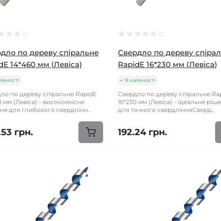
дло по дереву спіральне
Свердло по дереву спіра
dE 14*460 мм (Левіса)
RapidE 16*230 мм (Левіса)
явності
В наявності
ло по дереву спіральне RapidE
Свердло по дереву спіральне Ra
0 мм (Левіса) – високоякісне
16*230 мм (Левіса) – ідеальне ріш
ня для глибокого свердлінн..
для точного свердлінняСверд..
.53 грн.
192.24 грн.