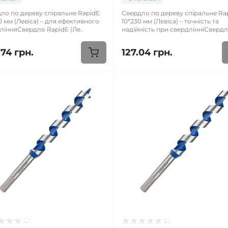
ло по дереву спіральне RapidE
Свердло по дереву спіральне Ra
0 мм (Левіса) – для ефективного
10*230 мм (Левіса) – точність та
лінняСвердло RapidE (Ле..
надійність при свердлінніСвердл
74 грн.
127.04 грн.