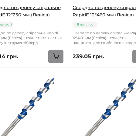
дло по дереву спіральне
Свердло по дереву спіра
dE 12*230 мм (Левіса)
RapidE 12*460 мм (Левіса)
явності
В наявності
ло по дереву спіральне RapidE
Свердло по дереву спіральне Ra
 мм (Левіса) – точність та якість в
12*460 мм (Левіса) – точність і
у інструментіСверд..
надійність для глибокого свердлі
14 грн.
239.05 грн.