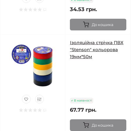
34.53 грн.
До кошика
Ізоляційна стрічка ПВХ
"Stenson" кольорова
19мм*50м
В наявності
67.77 грн.
До кошика