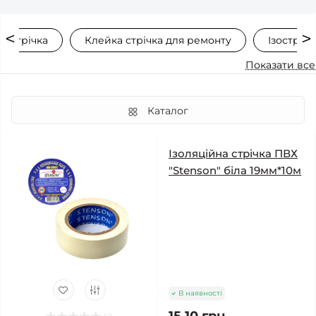
а стрічка
Клейка стрічка для ремонту
Ізострічк
Показати все
Каталог
Ізоляційна стрічка ПВХ
"Stenson" біла 19мм*10м
В наявності