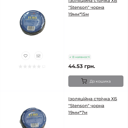
Ізоляційна стрічка ХБ
"Stenson" чорна
19мм*15м
В наявності
44.53 грн.
До кошика
Ізоляційна стрічка ХБ
"Stenson" чорна
19мм*7м