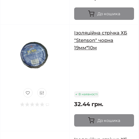
До кошика
Ізоляційна стрічка ХБ
"Stenson" чорна
19мм*10м
В наявності
32.44 грн.
До кошика