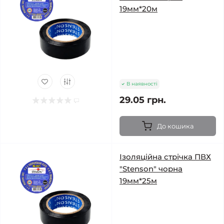
19мм*20м
В наявності
29.05 грн.
До кошика
Ізоляційна стрічка ПВХ
"Stenson" чорна
19мм*25м