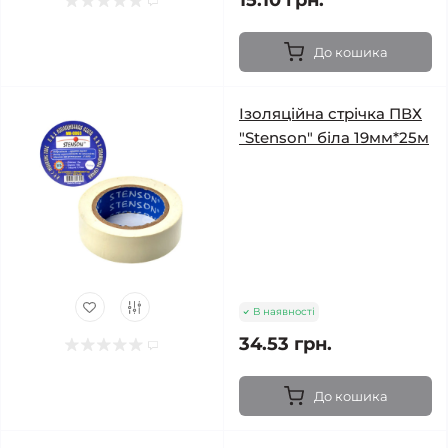
15.10 грн.
До кошика
Ізоляційна стрічка ПВХ
"Stenson" біла 19мм*25м
В наявності
34.53 грн.
До кошика