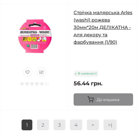
Стрічка малярська Arles
(washi) рожева
30мм*20м ДЕЛІКАТНА -
для декору та
фарбування (1/90)
В наявності
56.44 грн.
До кошика
1
2
3
4
>
>|