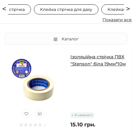
йна стрічка
Клейка стрічка для даху
Клейкая ст
Показати все
Каталог
Ізоляційна стрічка ПВХ
"Stenson" біла 19мм*10м
В наявності
15.10 грн.