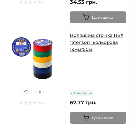
34.53 грн.
До кошика
Ізоляційна стрічка ПВХ
"Stenson" кольорова
19мм*50м
В наявності
67.77 грн.
До кошика