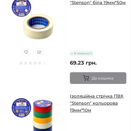
"Stenson" біла 19мм*50м
В наявності
69.23 грн.
До кошика
Ізоляційна стрічка ПВХ
"Stenson" кольорова
19мм*10м