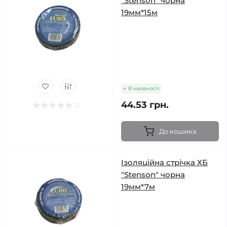
"Stenson" чорна
19мм*15м
В наявності
44.53 грн.
До кошика
Ізоляційна стрічка ХБ
"Stenson" чорна
19мм*7м