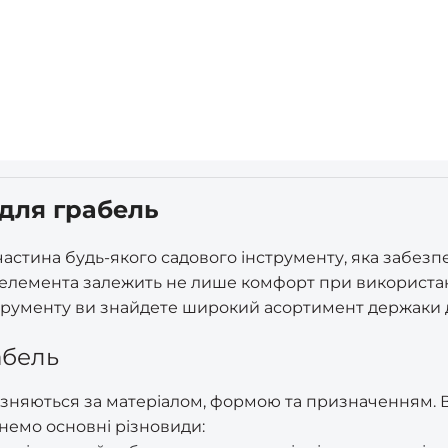
 для грабель
астина будь-якого садового інструменту, яка забезпе
 елемента залежить не лише комфорт при використанні
трументу ви знайдете широкий асортимент держаки 
абель
дрізняються за матеріалом, формою та призначенням. 
янемо основні різновиди: