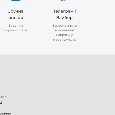
Зручна
Телеграм і
оплата
Вайбер
Будь-яка
Замовлення та
форма оплати.
консультації
напряму у
месенджерах
вання
ня
ування