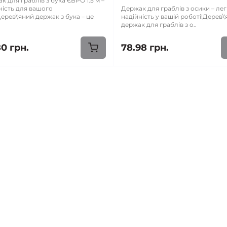
к для граблів з бука ЄВРО 1.5 м –
ність для вашого
Держак для граблів з осики – легк
ерев\'яний держак з бука – це
надійність у вашій роботі!Дерев\
держак для граблів з о..
80 грн.
78.98 грн.