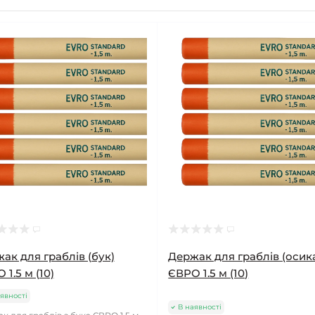
ак для граблів (бук)
Держак для граблів (осик
 1.5 м (10)
ЄВРО 1.5 м (10)
явності
В наявності