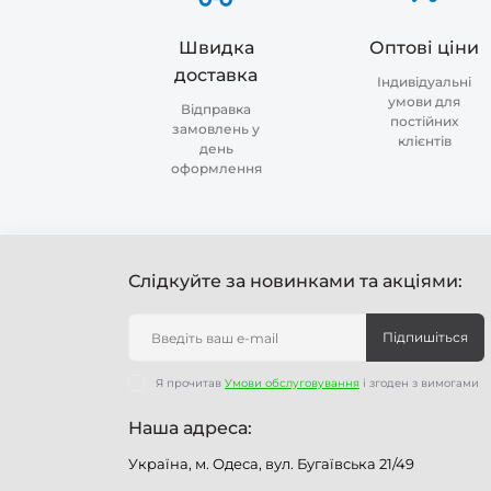
Швидка
Оптові ціни
доставка
Індивідуальні
умови для
Відправка
постійних
замовлень у
клієнтів
день
оформлення
Слідкуйте за новинками та акціями:
Підпишіться
Я прочитав
Умови обслуговування
і згоден з вимогами
Наша адреса:
Україна, м. Одеса, вул. Бугаївська 21/49