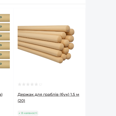
а)
Держак для граблів (бук) 1.5 м
(20)
В наявності