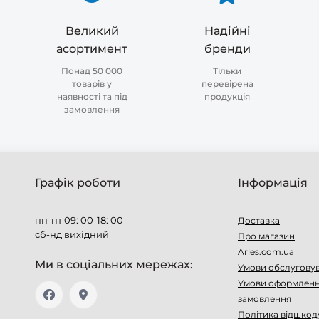
Великий
Надійні
асортимент
бренди
Понад 50 000
Тільки
товарів у
перевірена
наявності та під
продукція
замовлення
Графік роботи
Інформація
пн-пт 09: 00-18: 00
Доставка
сб-нд вихідний
Про магазин
Arles.com.ua
Ми в соціальних мережах:
Умови обслугову
Умови оформлен
замовлення
Політика відшкод