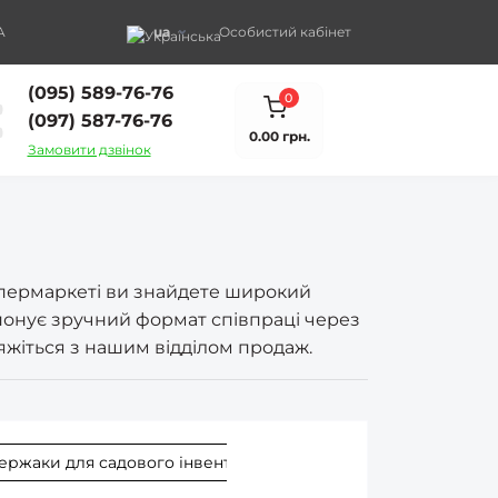
A
ua
Особистий кабінет
(095) 589-76-76
0
(097) 587-76-76
0.00 грн.
Замовити дзвінок
іпермаркеті ви знайдете широкий
опонує зручний формат співпраці через
’яжіться з нашим відділом продаж.
ержаки для садового інвентаря