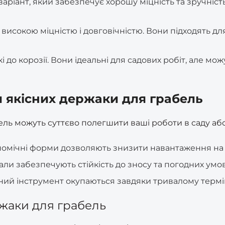
ріант, який забезпечує хорошу міцність та зручність
високою міцністю і довговічністю. Вони підходять дл
йкі до корозії. Вони ідеальні для садових робіт, але 
 якісних держаки для грабель
ь можуть суттєво полегшити ваші роботи в саду або н
номічні форми дозволяють знизити навантаження на 
али забезпечують стійкість до зносу та погодних умов
сний інструмент окупаються завдяки тривалому термі
жаки для грабель