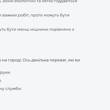
. Вони екологічні та легко піддаються
я важких робіт, проте можуть бути
можуть бути менш міцними порівняно з
а городі. Ось декілька переваг, які ви
руки.
.
ну служби.