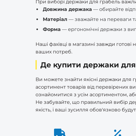
При виборі держаки для грабель важли
Yuni (ручки)
Премиум (врізні)
Довжина держака
Сітка затіняюча
— обирайте відпо
Стусло
Різне
Ручки дверні різні
Матеріал
— зважайте на переваги та
Украина (врізні)
Сітка москитна
Трос каналізаційний
Форма
— ергономічні держаки з ви
Ручки на металопластикові
(сантехнічний)
Шерлок (врізні)
вікна/двері
Сітка шпалерна (огіркова)
Наші фахівці в магазині завжди готові
для підтримки рослин
Труборіз RapidE
Эльбор (врізні)
ваших потреб.
Україна (ручки)
Тенти
Де купити держаки для
Цвяходери та ломи
Щітки по металу ручні
Ви можете знайти якісні держаки для 
асортимент товарів від перевірених вир
ознайомитися з усім асортиментом, або
Не забувайте, що правильний вибір де
якість, і ваші зусилля обов'язково буд