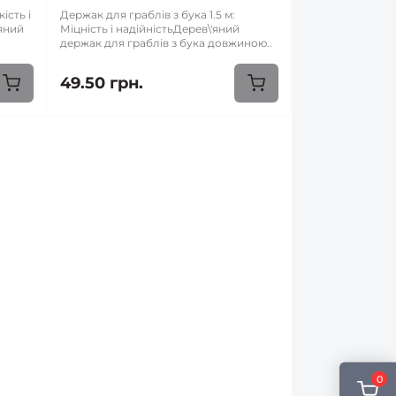
ість і
Держак для граблів з бука 1.5 м:
'яний
Міцність і надійністьДерев\'яний
держак для граблів з бука довжиною..
49.50 грн.
0