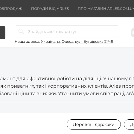
ОЗПРОДАЖ
ПОРАДИ ВІД ARLES
ПРО МАГАЗИН ARLES.COM.U
Наша адреса:
Україна, м. Одеса, вул. Бугаївська 21/49
емент для ефективної роботи на ділянці. У нашому г
к приватних, так і корпоративних клієнтів. Arles пр
зовані ціни та знижки. Уточнити умови співпраці, зв
Деревяні держаки
Д