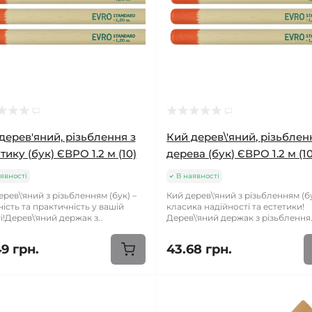
дерев'яний, різьблення з
Кий дерев\'яний, різьблен
тику (бук) ЄВРО 1.2 м (10)
дерева (бук) ЄВРО 1.2 м (10
явності
В наявності
ерев\'яний з різьбленням (бук) –
Кий дерев\'яний з різьбленням (бу
ність та практичність у вашій
класика надійності та естетики!
і!Дерев\'яний держак з..
Дерев\'яний держак з різьблення.
9 грн.
43.68 грн.