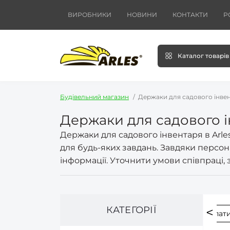
ВИРОБНИКИ
НОВИНИ
КОНТАКТИ
Р
Каталог товарів
Будівельний магазин
Держаки для садового інве
Держаки для садового 
Держаки для садового інвентаря в Arle
для будь-яких завдань. Завдяки персон
інформації. Уточнити умови співпраці, 
КАТЕГОРІЇ
кири
Держаки для грабель
Держаки для лопат