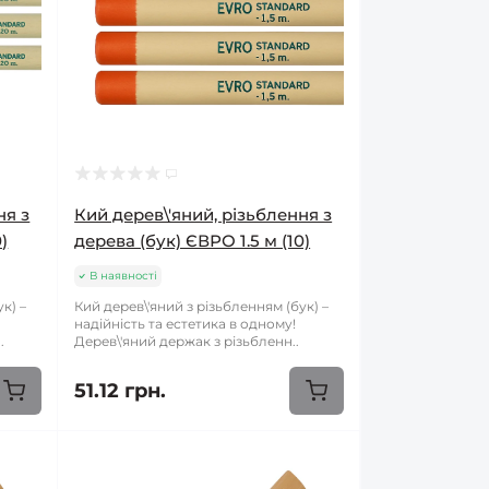
ня з
Кий дерев\'яний, різьблення з
)
дерева (бук) ЄВРО 1.5 м (10)
В наявності
к) –
Кий дерев\'яний з різьбленням (бук) –
надійність та естетика в одному!
.
Дерев\'яний держак з різьбленн..
51.12 грн.