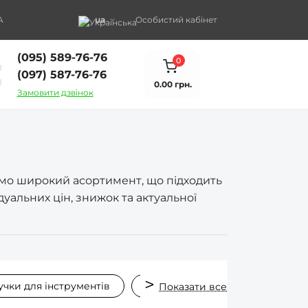
A
ua
Особистий кабінет
(095) 589-76-76
0
(097) 587-76-76
0.00 грн.
Замовити дзвінок
уємо широкий асортимент, що підходить
уальних цін, знижок та актуальної
учки для інструментів
Держаки для сокири
Дер
Показати все