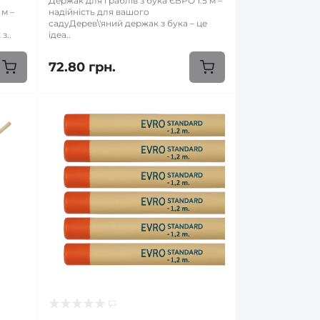
Держак для граблів з бука ЄВРО 1.5 м –
 м –
надійність для вашого
садуДерев\'яний держак з бука – це
з..
ідеа..
72.80 грн.