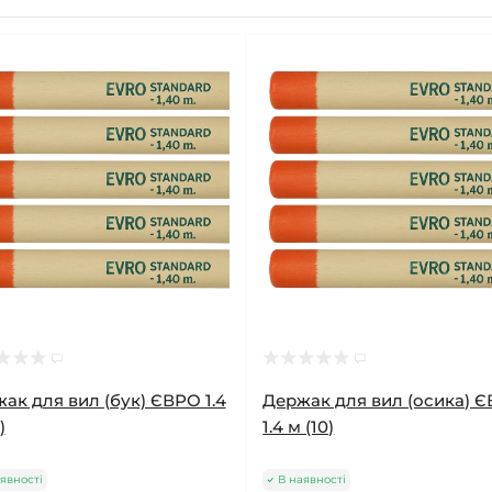
ак для вил (бук) ЄВРО 1.4
Держак для вил (осика) 
)
1.4 м (10)
явності
В наявності