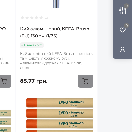
0
0
ВРО
Кий алюмінієвий, KEFA-Brush
(EU) 130 см (1/25)
В наявності
Кий алюмінієвий KEFA-Brush – легкість
 і
та міцність у кожному русі!
'яний
Алюмінієвий держак KEFA-Brush,
довж..
85.77 грн.