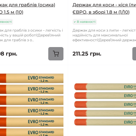
ак для граблів (осика)
Держак для коси - кіся (л
 1.5 м (10)
ЄВРО, в зборі 1.8 м (1/10)
явності
В наявності
к для граблів з осики – легкість і
Держак для коси з липи – легкіст
ність у вашій роботі!Дерев\'яний
надійність для максимальної
 для граблів з о..
ефективності!Дерев\'яний держак
98 грн.
211.25 грн.