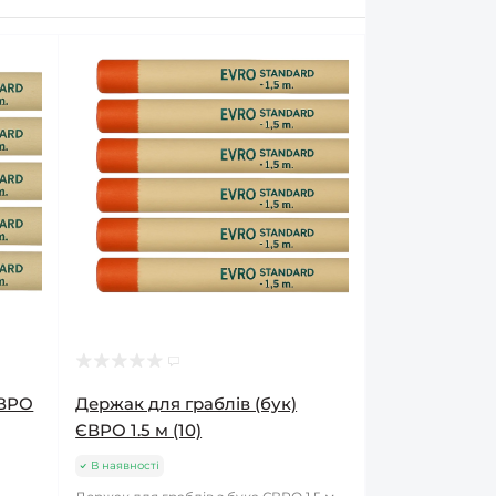
ЄВРО
Держак для граблів (бук)
ЄВРО 1.5 м (10)
В наявності