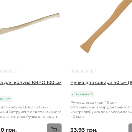
а для колуна ЄВРО 100 см
Ручка для сокири 40 см (1
В наявності
явності
Ручка для сокири 40 см –
 для колуна ЄВРО 100 см –
оптимальний вибір для точності 
ьний інструмент для ефективного
контролюРучка для сокири дов
лювання дровРучка для колун..
40 см в..
20 грн.
33.93 грн.