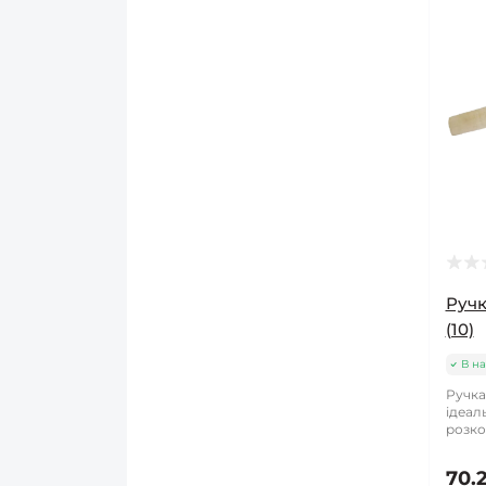
Ручк
(10)
В на
Ручка
ідеал
розко
70.