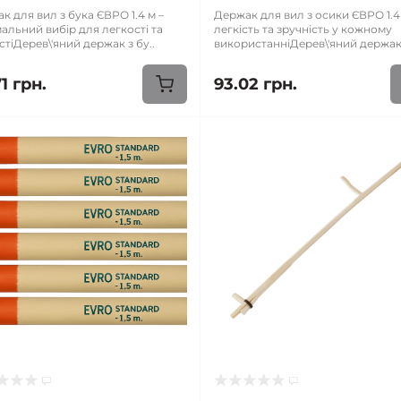
к для вил з бука ЄВРО 1.4 м –
Держак для вил з осики ЄВРО 1.4
альний вибір для легкості та
легкість та зручність у кожному
стіДерев\'яний держак з бу..
використанніДерев\'яний держак 
1 грн.
93.02 грн.