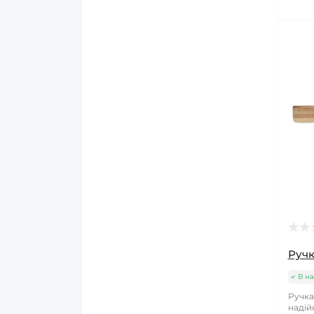
Ручк
В на
Ручка
надій