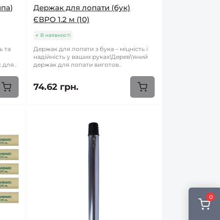
ипа)
Держак для лопати (бук)
ЄВРО 1.2 м (10)
В наявності
ь та
Держак для лопати з бука – міцність і
надійність у ваших руках!Дерев\'яний
 для..
держак для лопати виготов..
74.62 грн.
0