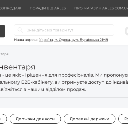
ОЗПРОДАЖ
ПОРАДИ ВІД ARLES
ПРО МАГАЗИН ARLES.COM.U
Наша адреса:
Україна, м. Одеса, вул. Бугаївська 21/49
нтаря
інвентаря
s - це якісні рішення для професіоналів. Ми пропон
альному B2B-кабінету, ви отримуєте доступ до індивід
зв’яжіться з нашим відділом продаж.
и
Держаки для коси
Деревяні держаки
Р