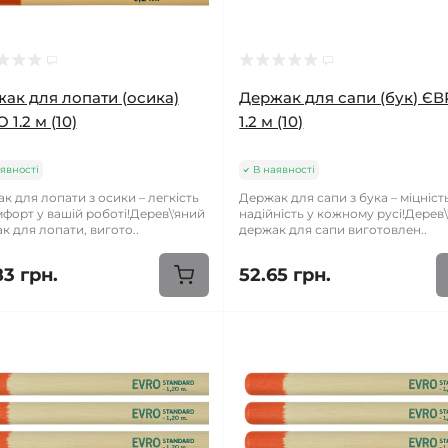
ак для лопати (осика)
Держак для сапи (бук) Є
 1.2 м (10)
1.2 м (10)
явності
В наявності
к для лопати з осики – легкість
Держак для сапи з бука – міцність
мфорт у вашій роботі!Дерев\'яний
надійність у кожному русі!Дерев\
к для лопати, вигото..
держак для сапи виготовлен..
83 грн.
52.65 грн.