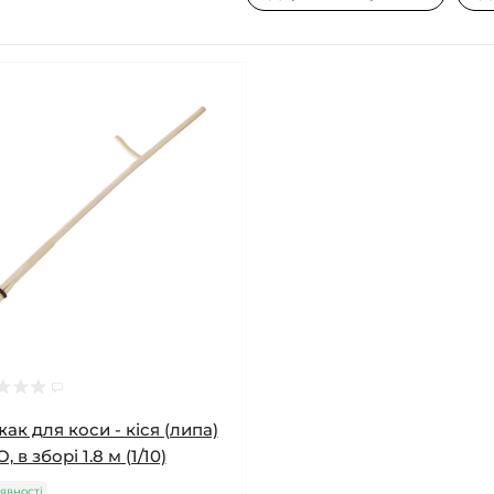
ак для коси - кіся (липа)
 в зборі 1.8 м (1/10)
явності