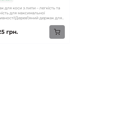
к для коси з липи – легкість та
ність для максимальної
ивності!Дерев\'яний держак для..
25 грн.