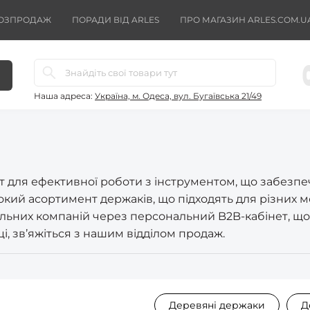
ОЗПРОДАЖ
ПОРАДИ ВІД ARLES
ПРО МАГАЗИН ARLES.COM.U
Наша адреса:
Україна, м. Одеса, вул. Бугаївська 21/49
для ефективної роботи з інструментом, що забезпеч
кий асортимент держаків, що підходять для різних м
ельних компаній через персональний B2B-кабінет, що
і, зв’яжіться з нашим відділом продаж.
Деревяні держаки
Д