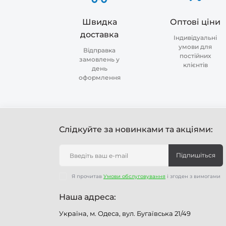
Швидка
Оптові ціни
доставка
Індивідуальні
умови для
Відправка
постійних
замовлень у
клієнтів
день
оформлення
Слідкуйте за новинками та акціями:
Підпишіться
Я прочитав
Умови обслуговування
і згоден з вимогами
Наша адреса:
Україна, м. Одеса, вул. Бугаївська 21/49