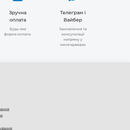
Зручна
Телеграм і
оплата
Вайбер
Будь-яка
Замовлення та
форма оплати.
консультації
напряму у
месенджерах
вання
ня
ування