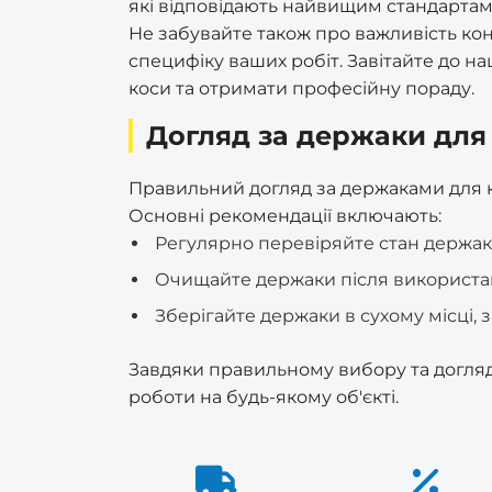
Мэттем (врізні)
які відповідають найвищим стандартам.
Сітка заборна пластикова
ШЕРЛОК (серцевини)
Степлер
Петлі
Не забувайте також про важливість ко
Yuni (ручки)
Премиум (врізні)
специфіку ваших робіт. Завітайте до 
Сітка затіняюча
Стусло
Різне
коси та отримати професійну пораду.
Ручки дверні різні
Украина (врізні)
Сітка москитна
Трос каналізаційний
Догляд за держаки для
Ручки на металопластикові
(сантехнічний)
Шерлок (врізні)
вікна/двері
Сітка шпалерна (огіркова)
Правильний догляд за держаками для ко
для підтримки рослин
Труборіз RapidE
Эльбор (врізні)
Основні рекомендації включають:
Україна (ручки)
Тенти
Регулярно перевіряйте стан держак
Цвяходери та ломи
Очищайте держаки після використан
Щітки по металу ручні
Зберігайте держаки в сухому місці,
Завдяки правильному вибору та догляд
роботи на будь-якому об'єкті.