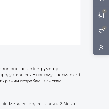
0
0
ристанні цього інструменту.
родуктивність. У нашому гіпермаркеті
ть різним потребам і вимогам.
алів. Металеві моделі зазвичай більш