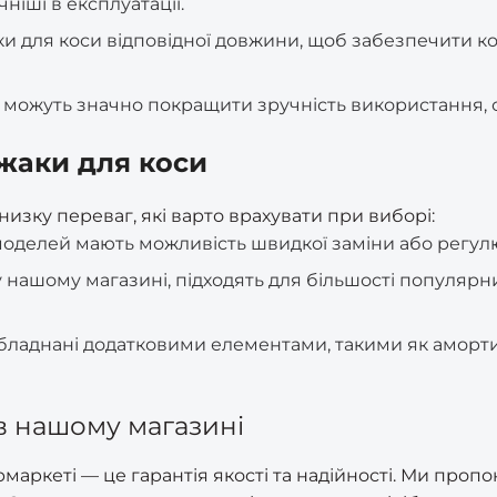
чніші в експлуатації.
аки для коси відповідної довжини, щоб забезпечити 
 можуть значно покращити зручність використання, о
жаки для коси
изку переваг, які варто врахувати при виборі:
 моделей мають можливість швидкої заміни або регул
у нашому магазині, підходять для більшості популярн
обладнані додатковими елементами, такими як аморт
в нашому магазині
рмаркеті — це гарантія якості та надійності. Ми пр