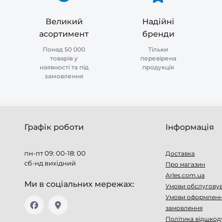
Великий
Надійні
асортимент
бренди
Понад 50 000
Тільки
товарів у
перевірена
наявності та під
продукція
замовлення
Графік роботи
Інформація
пн-пт 09: 00-18: 00
Доставка
сб-нд вихідний
Про магазин
Arles.com.ua
Ми в соціальних мережах:
Умови обслугову
Умови оформлен
замовлення
Політика відшкод