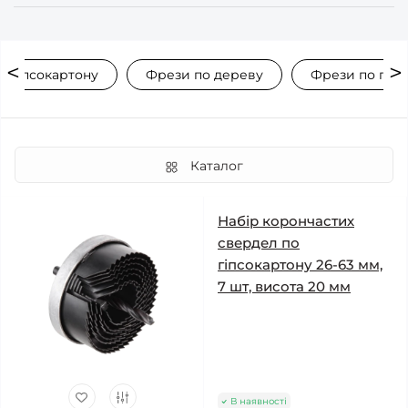
о гіпсокартону
Фрези по дереву
Фрези по гіпс
Каталог
Набір корончастих
свердел по
гіпсокартону 26-63 мм,
7 шт, висота 20 мм
В наявності