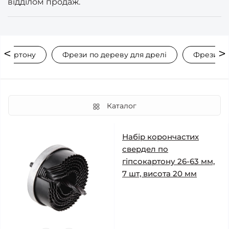
відділом продаж.
сокартону
Фрези по дереву для дрелі
Фрези по
Каталог
Набір корончастих
свердел по
гіпсокартону 26-63 мм,
7 шт, висота 20 мм