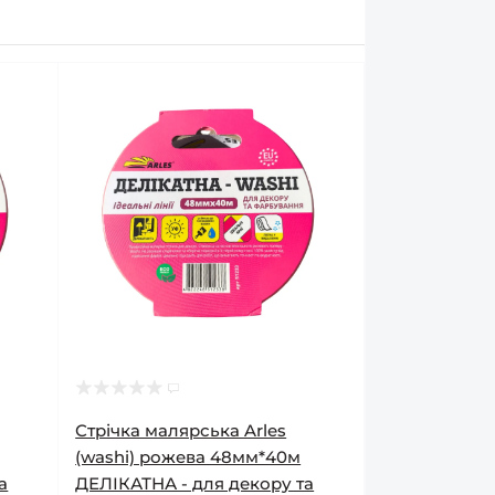
Стрічка малярська Arles
(washi) рожева 48мм*40м
а
ДЕЛІКАТНА - для декору та