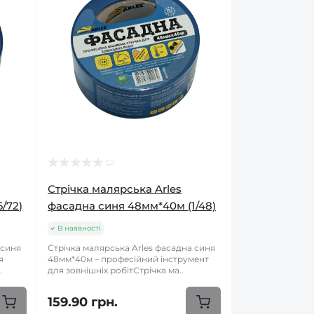
Стрічка малярська Arles
/72)
фасадна синя 48мм*40м (1/48)
В наявності
 синя
Стрічка малярська Arles фасадна синя
я
48мм*40м – професійний інструмент
.
для зовнішніх робітСтрічка ма..
159.90 грн.