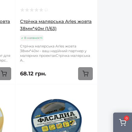
жовта
Стрічка малярська Arles жовта
38мм*40м (1/63)
В наявності
Стрічка малярська Arles жовта
38мм*40м – ваш надійний партнер у
нт для
малярних проектахСтрічка малярська
рс..
A..
68.12 грн.
0