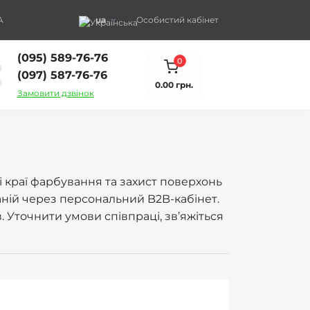
A
ua
Особистий кабінет
(095) 589-76-76
0
(097) 587-76-76
0.00 грн.
Замовити дзвінок
 краї фарбування та захист поверхонь
аній через персональний B2B-кабінет.
. Уточнити умови співпраці, зв’яжіться