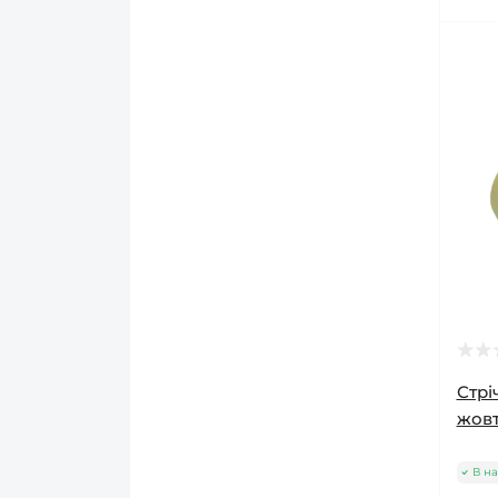
Стрі
жовт
В на