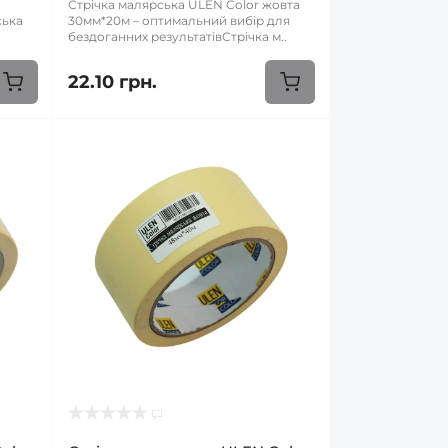
Стрічка малярська ULEN Color жовта
ська
30мм*20м – оптимальний вибір для
бездоганних результатівСтрічка м..
22.10 грн.