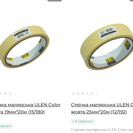
чка малярська ULEN Color
Стрічка малярська ULEN C
а 19мм*20м (15/180)
жовта 25мм*20м (12/192)
В наявності
явності
Стрічка малярська ULEN Color ж