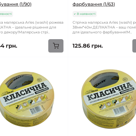
ування (1/90)
фарбування (1/63)
явності
В наявності
ка малярська Arles (washi) рожева
Стрічка малярська Arles (washi) 
АТНА – ідеальне рішення для
38мм*40м ДЕЛІКАТНА – ваш пом
о декору!Малярська стрі..
для ідеального фарбування!М..
44 грн.
125.86 грн.