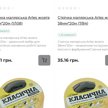
чка малярська Arles жовта
Стрічка малярська Arles 
*20м (1/108)
38мм*20м (7/84)
явності
В наявності
ка малярська Arles жовта
20м – ідеальний вибір для
Стрічка малярська Arles жовта
сійних малярних робітСтрічка
38мм*20м – незамінний інструме
..
якісного фарбуванняСтрічка маля
1 грн.
35.16 грн.