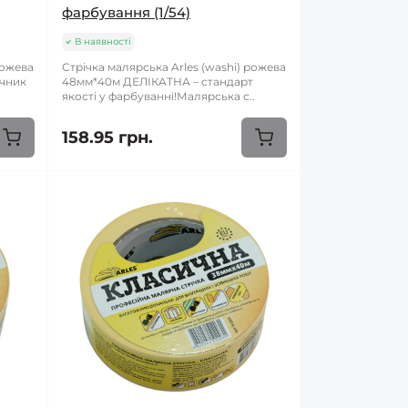
фарбування (1/54)
В наявності
рожева
Стрічка малярська Arles (washi) рожева
ічник
48мм*40м ДЕЛІКАТНА – стандарт
якості у фарбуванні!Малярська с..
158.95 грн.