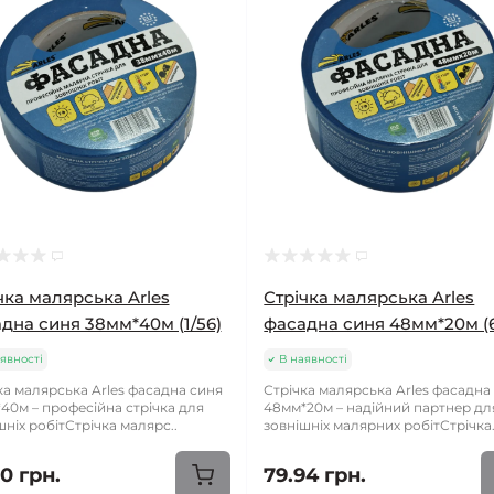
чка малярська Arles
Стрічка малярська Arles
дна синя 38мм*40м (1/56)
фасадна синя 48мм*20м (6
явності
В наявності
ка малярська Arles фасадна синя
Стрічка малярська Arles фасадна
40м – професійна стрічка для
48мм*20м – надійний партнер дл
шніх робітСтрічка малярс..
зовнішніх малярних робітСтрічка.
10 грн.
79.94 грн.