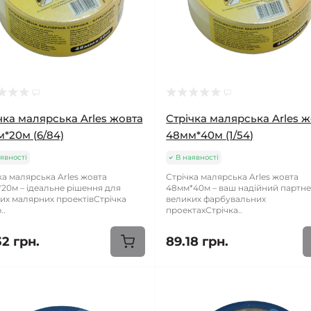
чка малярська Arles жовта
Стрічка малярська Arles 
*20м (6/84)
48мм*40м (1/54)
явності
В наявності
ка малярська Arles жовта
Стрічка малярська Arles жовта
20м – ідеальне рішення для
48мм*40м – ваш надійний партне
их малярних проектівСтрічка
великих фарбувальних
..
проектахСтрічка..
32 грн.
89.18 грн.