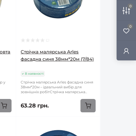
0
0
жовта
Стрічка малярська Arles
фасадна синя 38мм*20м (7/84)
В наявності
р у
Стрічка малярська Arles фасадна синя
38мм*20м – ідеальний вибір для
зовнішніх робітСтрічка малярська..
63.28 грн.