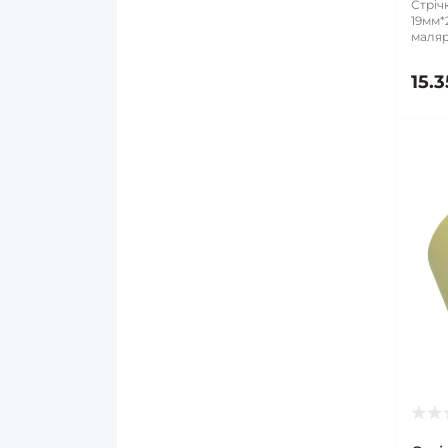
Стріч
19мм*
маляр
15.3