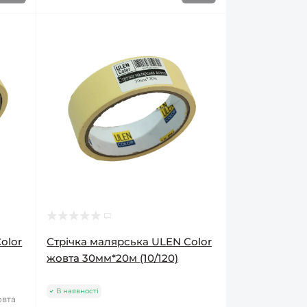
olor
Стрічка малярська ULEN Color
жовта 30мм*20м (10/120)
В наявності
овта