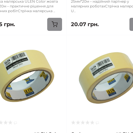
ка малярська ULEN Color жовта
25мм*20м – надійний партнер у
20м – практичне рішення для
малярних роботахСтрічка маляр
них робітСтрічка малярська ..
U..
5 грн.
20.07 грн.