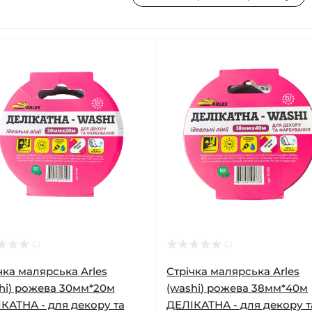
чка малярська Arles
Стрічка малярська Arles
hi) рожева 30мм*20м
(washi) рожева 38мм*40м
КАТНА - для декору та
ДЕЛІКАТНА - для декору т