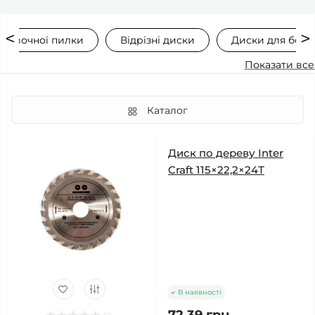
рцовочної пилки
Відрізні диски
Диски для болг
Показати все
Каталог
Диск по дереву Inter
Craft 115×22,2×24Т
В наявності