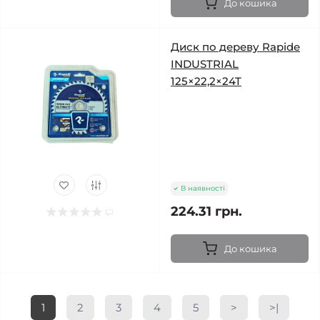
До кошика
Диск по дереву Rapide
INDUSTRIAL
125×22,2×24T
В наявності
224.31 грн.
До кошика
1
2
3
4
5
>
>|