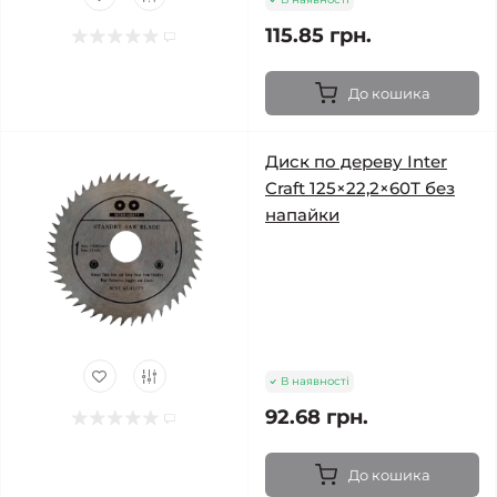
115.85 грн.
До кошика
Диск по дереву Inter
Craft 125×22,2×60Т без
напайки
В наявності
92.68 грн.
До кошика