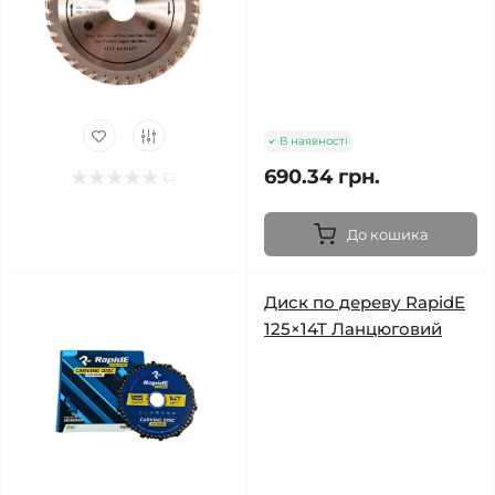
В наявності
690.34 грн.
До кошика
Диск по дереву RapidE
125×14T Ланцюговий