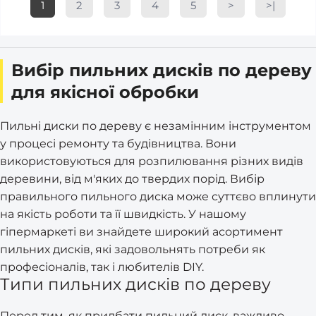
1
2
3
4
5
>
>|
Вибір пильних дисків по дереву
для якісної обробки
Пильні диски по дереву є незамінним інструментом
у процесі ремонту та будівництва. Вони
використовуються для розпилювання різних видів
деревини, від м'яких до твердих порід. Вибір
правильного пильного диска може суттєво вплинути
на якість роботи та її швидкість. У нашому
гіпермаркеті ви знайдете широкий асортимент
пильних дисків, які задовольнять потреби як
професіоналів, так і любителів DIY.
Типи пильних дисків по дереву
Перед тим, як придбати пильний диск, важливо