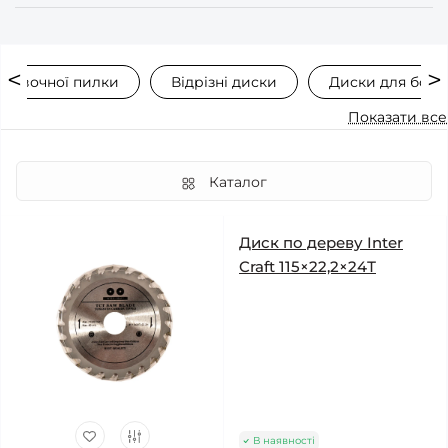
рцовочної пилки
Відрізні диски
Диски для болг
Показати все
Каталог
Диск по дереву Inter
Craft 115×22,2×24Т
В наявності