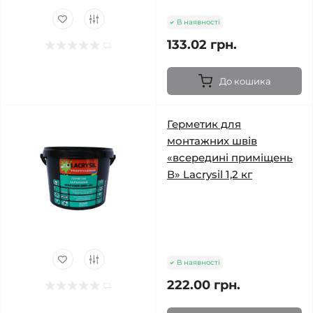
В наявності
133.02 грн.
До кошика
Герметик для
монтажних швів
«всередині приміщень
В» Lacrysil 1,2 кг
В наявності
222.00 грн.