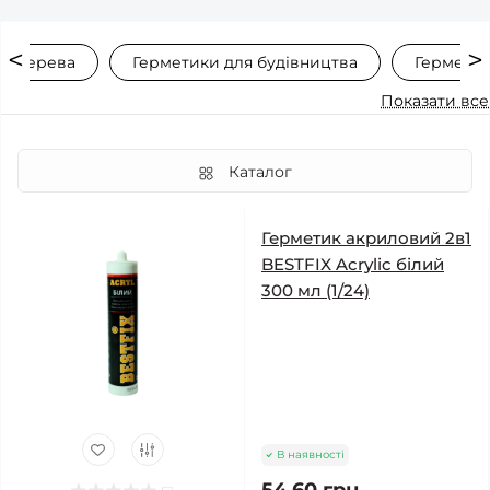
ля дерева
Герметики для будівництва
Герметик
Показати все
Каталог
Герметик акриловий 2в1
BESTFIX Acrylic білий
300 мл (1/24)
В наявності