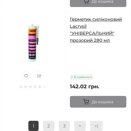
До кошика
Герметик силіконовий
Lacrysil
"УНІВЕРСАЛЬНИЙ"
прозорий 280 мл
В наявності
142.02 грн.
До кошика
1
2
3
>
>|