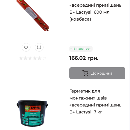
«всередині приміщень
В» Lacrysil 600 мл
(ковбаса)
В наявності
166.02 грн.
До кошика
Герметик для
монтажних швів
«всередині приміщень
В» Lacrysil 7 кг